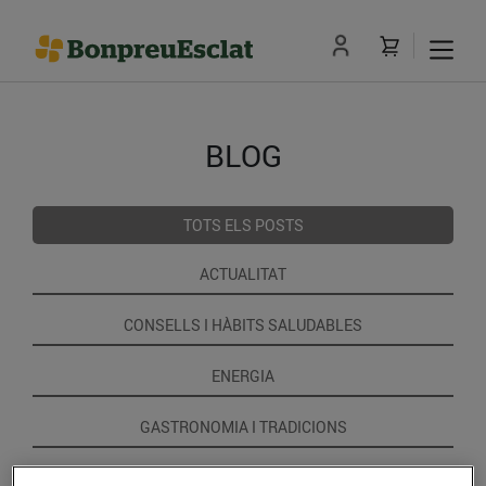
BLOG
TOTS ELS POSTS
ACTUALITAT
CONSELLS I HÀBITS SALUDABLES
ENERGIA
GASTRONOMIA I TRADICIONS
RECEPTES