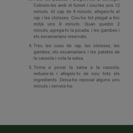
Cobreix-les amb el fumet i cou-les uns 12
minuts. Al cap de 4 minuts, afegeix-hi el
rap i les cloïsses. Cou-ho tot plegat a foc
mitjà uns 8 minuts. Quan quedin 2
minuts, agrega-hi la picada, i les gambes i
els escamarlans reservats.
Treu les cues de rap, les cloïsses, les
gambes, els escamarlans i les patates de
la cassola i cola la salsa.
Torna a posar la salsa a la cassola,
redueix-la i afegeix-hi de nou tots els
ingredi­ents. Deixa-ho reposar alguns uns
minuts i serveix-ho.