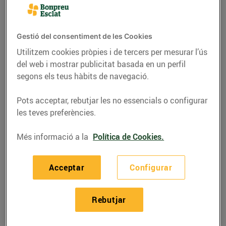
Gestió del consentiment de les Cookies
Utilitzem cookies pròpies i de tercers per mesurar l’ús
del web i mostrar publicitat basada en un perfil
segons els teus hàbits de navegació.
Pots acceptar, rebutjar les no essencials o configurar
les teves preferències.
Més informació a la
Política de Cookies.
RECEPTES
Recepta de rap a la
Acceptar
Configurar
cassola amb gambes
Rebutjar
27/de desembre/2019