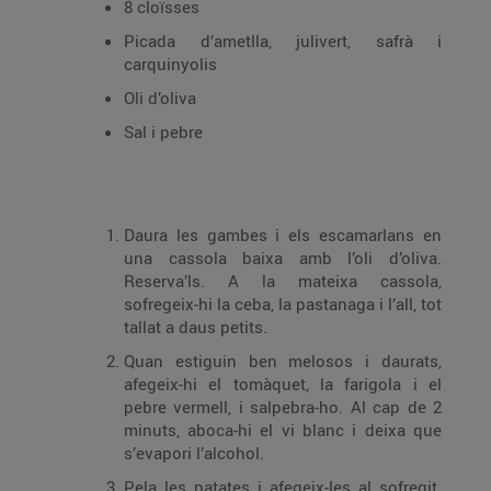
8 cloïsses
Picada d’ametlla, julivert, safrà i
carquinyolis
Oli d’oliva
Sal i pebre
Daura les gambes i els esca­marlans en
una cassola baixa amb l’oli d’oliva.
Reserva’ls. A la mateixa cassola,
sofregeix-hi la ceba, la pastanaga i l’all, tot
tallat a daus petits.
Quan estiguin ben melosos i daurats,
afegeix-hi el tomàquet, la farigola i el
pebre vermell, i salpebra-ho. Al cap de 2
minuts, aboca-hi el vi blanc i deixa que
s’evapori l’alcohol.
Pela les patates i afegeix-les al sofregit.