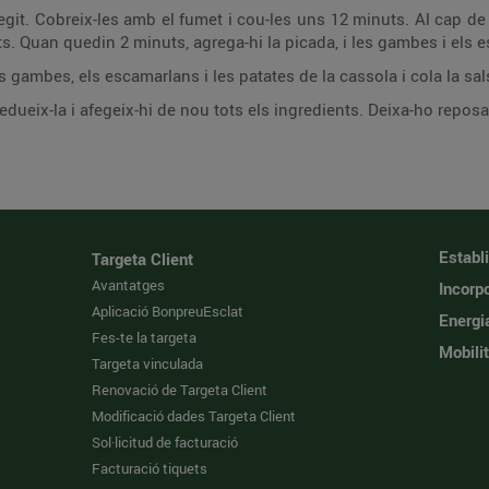
s. Al cap de 4 minuts, afegeix-hi el rap i les cloïsses. Cou-
ho tot plegat a foc mitjà uns 8 minuts. Quan quedin 2 minuts, agrega-hi la picada, i les g
Treu les cues de rap, les cloïsses, les gambes, els escamarlans i les patates de la cassola i cola la
Torna a posar la salsa a la cassola, redueix-la i afegeix-hi de nou tots els 
Establ
Targeta Client
Avantatges
Incorpo
Aplicació BonpreuEsclat
Energi
Fes-te la targeta
Mobilit
Targeta vinculada
Renovació de Targeta Client
Modificació dades Targeta Client
Sol·licitud de facturació
Facturació tiquets