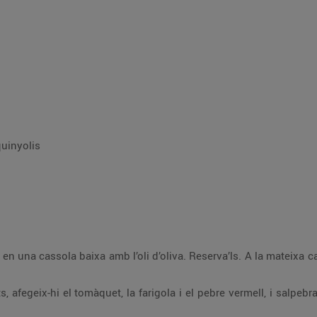
quinyolis
va’ls. A la mateixa cassola, sofregeix-hi la ceba, la pastanaga i l’all,
 vermell, i salpebra-ho. Al cap de 2 minuts, aboca-hi el vi blanc i