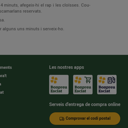
ambes i els escamarlans reservats.
 salsa.
ingredi­ents. Deixa-ho reposar alguns uns minuts i serveix-ho.
Les nostres apps
iments
ra't
a
at
Serveis d'entrega de compra online
Comprovar el codi postal