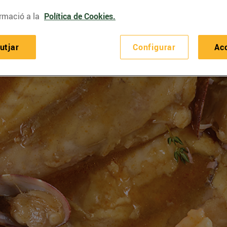
rmació a la
Política de Cookies.
utjar
Configurar
Ac