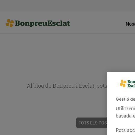
Nosa
Al blog de Bonpreu i Esclat, pots trobar re
Gestió de
Utilitzem
basada e
TOTS ELS POSTS
ACTUALI
Pots acce