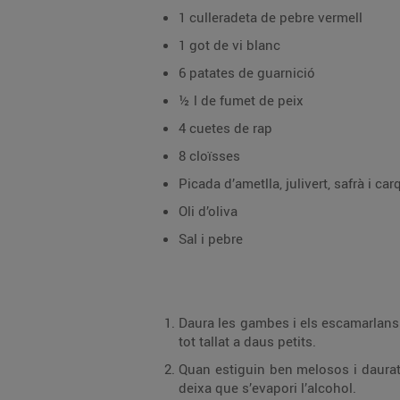
1 culleradeta de pebre vermell
1 got de vi blanc
6 patates de guarnició
½ l de fumet de peix
4 cuetes de rap
8 cloïsses
Picada d’ametlla, julivert, safrà i car
Oli d’oliva
Sal i pebre
Daura les gambes i els esca­marlans en una cassola baixa amb l’oli d’oliva. Reser
tot tallat a daus petits.
Quan estiguin ben melosos i daurats, afegeix-hi el tomàquet, la farigola i el pebre
deixa que s’evapori l’alcohol.