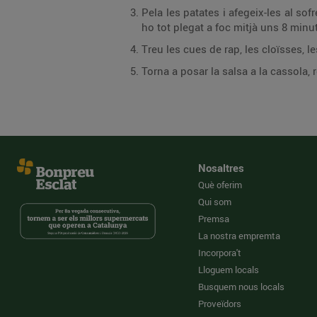
Pela les patates i afegeix-les al sofregit. Cobreix-les amb el fumet i cou-les uns 12 minut
Nosaltres
Què oferim
Qui som
Premsa
La nostra empremta
Incorpora't
Lloguem locals
Busquem nous locals
Proveïdors