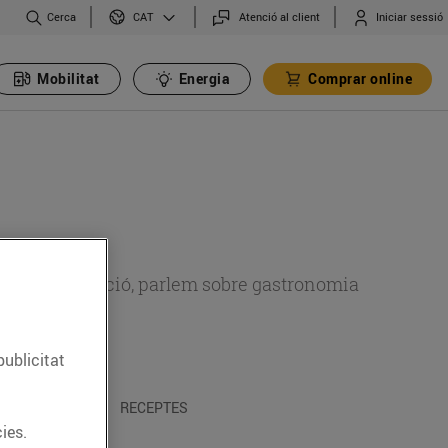
Cerca
Atenció al client
Iniciar sessió
CAT
Mobilitat
Energia
Comprar online
 sobre alimentació, parlem sobre gastronomia
publicitat
 I TRADICIONS
RECEPTES
ies.