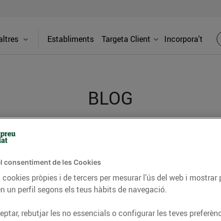
ltres
Establiments
Targeta Client
Incorpora't
BLOG
ceptes, consells nutricionals, informació d’actualitat
del nostre territori i molts altres temes.
l consentiment de les Cookies
 cookies pròpies i de tercers per mesurar l’ús del web i mostrar 
n un perfil segons els teus hàbits de navegació.
TAT
CONSELLS I HÀBITS SALUDABLES
ENERGIA
GASTRONOMIA
ptar, rebutjar les no essencials o configurar les teves preferènc