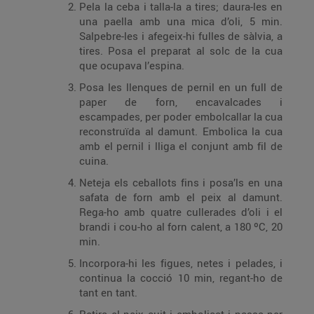
Pela la ceba i talla-la a tires; daura-les en
una paella amb una mica d’oli, 5 min.
Salpebre-les i afegeix-hi fulles de sàlvia, a
tires. Posa el preparat al solc de la cua
que ocupava l’espina.
Posa les llenques de pernil en un full de
paper de forn, encavalcades i
escampades, per poder embolcallar la cua
reconstruïda al damunt. Embolica la cua
amb el pernil i lliga el conjunt amb fil de
cuina.
Neteja els ceballots fins i posa’ls en una
safata de forn amb el peix al damunt.
Rega-ho amb quatre cullerades d’oli i el
brandi i cou-ho al forn calent, a 180 ºC, 20
min.
Incorpora-hi les figues, netes i pelades, i
continua la cocció 10 min, regant-ho de
tant en tant.