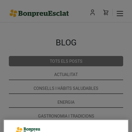
BLOG
TOTS ELS POSTS
ACTUALITAT
CONSELLS I HÀBITS SALUDABLES
ENERGIA
GASTRONOMIA I TRADICIONS
RECEPTES