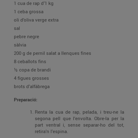
1 cua de rap d’1 kg
1 ceba grossa
oli d’oliva verge extra
sal
pebre negre
sàlvia
200 g de pernil salat a llenques fines
8 ceballots fins
½ copa de brandi
4 figues grosses
brots d’alfàbrega
Preparació:
Renta la cua de rap, pelada, i treu-ne la
segona pell que l’envolta. Obre-la per la
part ventral i, sense separar-ho del tot,
retira’n l’espina.