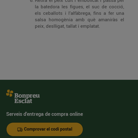
Retira el peix cuit i embolicat i passa per
la batedora les figues, el suc de cocció,
els ceballots i l’alfàbrega, fins a fer una
salsa homogènia amb què amaniràs el
peix, deslligat, tallat i emplatat.
Serveis d'entrega de compra online
Comprovar el codi postal