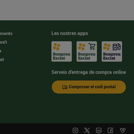
Les nostres apps
iments
ra't
a
at
Serveis d'entrega de compra online
Comprovar el codi postal