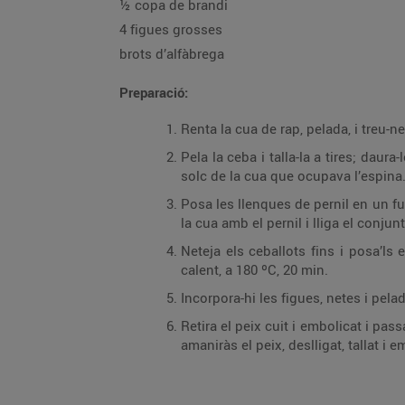
½ copa de brandi
4 figues grosses
brots d’alfàbrega
Preparació:
Renta la cua de rap, pelada, i treu-ne
Pela la ceba i talla-la a tires; daura
solc de la cua que ocupava l’espina
Posa les llenques de pernil en un f
la cua amb el pernil i lliga el conjun
Neteja els ceballots fins i posa’ls
calent, a 180 ºC, 20 min.
Incorpora-hi les figues, netes i pela
Retira el peix cuit i embolicat i pas
amaniràs el peix, deslligat, tallat i e