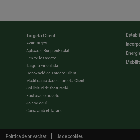
Establ
Targeta Client
Avantatges
Incorpo
Aplicació BonpreuEsclat
Energi
Fes-te la targeta
Mobilit
Targeta vinculada
Renovació de Targeta Client
Modificació dades Targeta Client
Sol·licitud de facturació
Facturació tiquets
Ja soc aquí
Cuina amb el Tatano
Política de privacitat
Ús de cookies