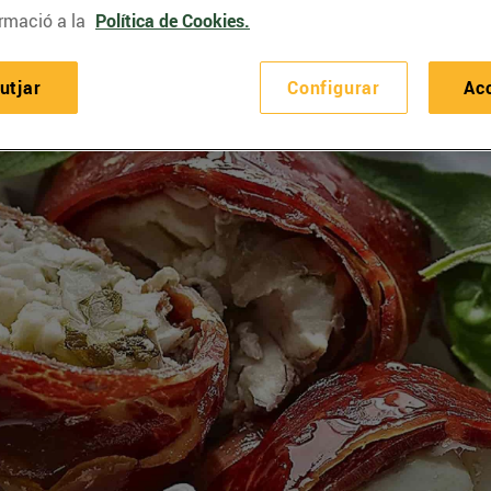
rmació a la
Política de Cookies.
utjar
Configurar
Ac