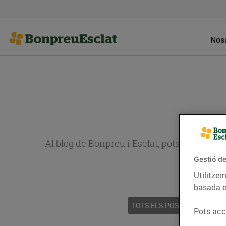
Nosa
Al blog de Bonpreu i Esclat, pots trobar re
Gestió de
Utilitzem
basada e
TOTS ELS POSTS
ACTUALI
Pots acce