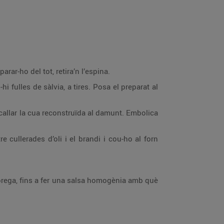
arar-ho del tot, retira’n l’espina.
hi fulles de sàlvia, a tires. Posa el preparat al
callar la cua reconstruïda al damunt. Embolica
 cullerades d’oli i el brandi i cou-ho al forn
lfàbrega, fins a fer una salsa homogènia amb què