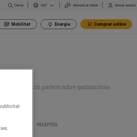
Cerca
Atenció al client
Iniciar sessió
CAT
Mobilitat
Energia
Comprar online
 sobre alimentació, parlem sobre gastronomia
publicitat
 I TRADICIONS
RECEPTES
ies.