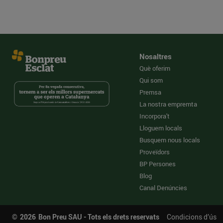
Nosaltres
Què oferim
Qui som
Premsa
La nostra empremta
Incorpora't
Lloguem locals
Busquem nous locals
Proveïdors
BP Persones
Blog
Canal Denúncies
©
2026
Bon Preu SAU - Tots els drets reservats
Condicions d’ús