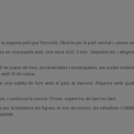
 la segona pell que l’envolta. Obre-la per la part ventral i, sense sep
-les en una paella amb una mica d’oli, 5 min. Salpebre-les i afegeix-
.
ull de paper de forn, encavalcades i escampades, per poder embol
t amb fil de cuina.
 en una safata de forn amb el peix al damunt. Rega-ho amb quatre
des, i continua la cocció 10 min, regant-ho de tant en tant.
sa per la batedora les figues, el suc de cocció, els ceballots i l’a
mplatat.