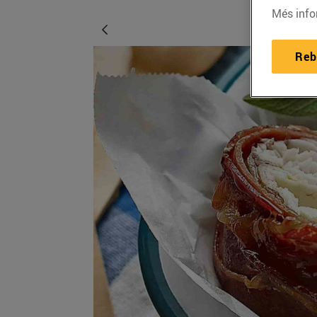
Més info
Reb