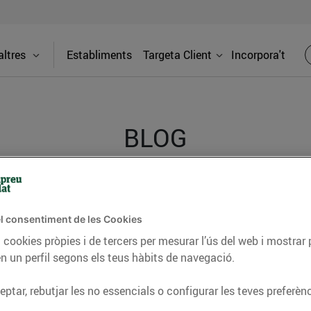
ltres
Establiments
Targeta Client
Incorpora't
BLOG
ceptes, consells nutricionals, informació d’actualitat
l consentiment de les Cookies
del nostre territori i molts altres temes.
 cookies pròpies i de tercers per mesurar l’ús del web i mostrar 
n un perfil segons els teus hàbits de navegació.
TAT
CONSELLS I HÀBITS SALUDABLES
ENERGIA
GASTRONOMIA
ptar, rebutjar les no essencials o configurar les teves preferènc