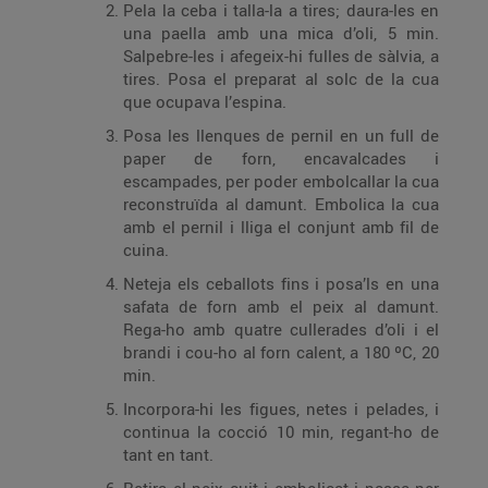
Pela la ceba i talla-la a tires; daura-les en
una paella amb una mica d’oli, 5 min.
Salpebre-les i afegeix-hi fulles de sàlvia, a
tires. Posa el preparat al solc de la cua
que ocupava l’espina.
Posa les llenques de pernil en un full de
paper de forn, encavalcades i
escampades, per poder embolcallar la cua
reconstruïda al damunt. Embolica la cua
amb el pernil i lliga el conjunt amb fil de
cuina.
Neteja els ceballots fins i posa’ls en una
safata de forn amb el peix al damunt.
Rega-ho amb quatre cullerades d’oli i el
brandi i cou-ho al forn calent, a 180 ºC, 20
min.
Incorpora-hi les figues, netes i pelades, i
continua la cocció 10 min, regant-ho de
tant en tant.