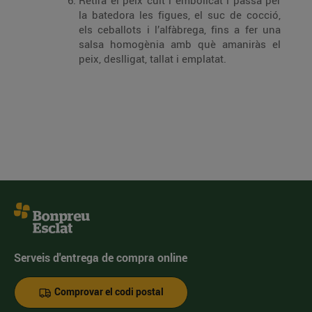
Retira el peix cuit i embolicat i passa per
la batedora les figues, el suc de cocció,
els ceballots i l’alfàbrega, fins a fer una
salsa homogènia amb què amaniràs el
peix, deslligat, tallat i emplatat.
Serveis d'entrega de compra online
Comprovar el codi postal