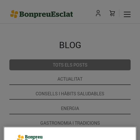
BLOG
TOTS ELS POSTS
ACTUALITAT
CONSELLS I HÀBITS SALUDABLES
ENERGIA
GASTRONOMIA I TRADICIONS
RECEPTES