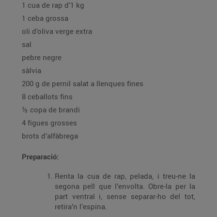
1 cua de rap d’1 kg
1 ceba grossa
oli d’oliva verge extra
sal
pebre negre
sàlvia
200 g de pernil salat a llenques fines
8 ceballots fins
½ copa de brandi
4 figues grosses
brots d’alfàbrega
Preparació:
Renta la cua de rap, pelada, i treu-ne la
segona pell que l’envolta. Obre-la per la
part ventral i, sense separar-ho del tot,
retira’n l’espina.