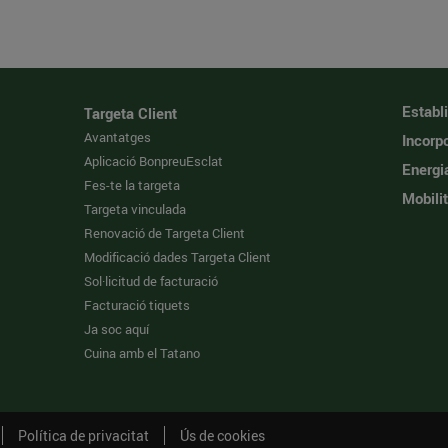
Establ
Targeta Client
Avantatges
Incorpo
Aplicació BonpreuEsclat
Energi
Fes-te la targeta
Mobilit
Targeta vinculada
Renovació de Targeta Client
Modificació dades Targeta Client
Sol·licitud de facturació
Facturació tiquets
Ja soc aquí
Cuina amb el Tatano
Política de privacitat
Ús de cookies