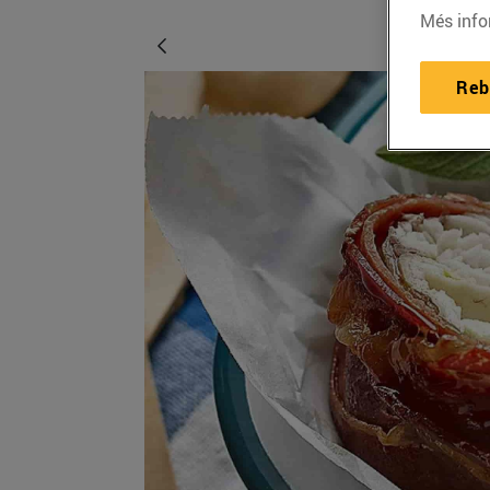
Més info
Reb