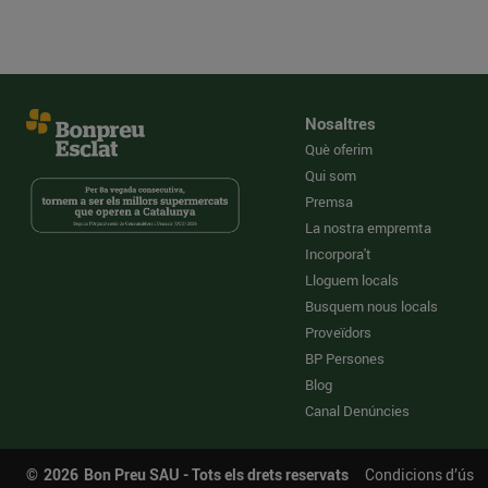
Nosaltres
Què oferim
Qui som
Premsa
La nostra empremta
Incorpora't
Lloguem locals
Busquem nous locals
Proveïdors
BP Persones
Blog
Canal Denúncies
©
2026
Bon Preu SAU - Tots els drets reservats
Condicions d’ús