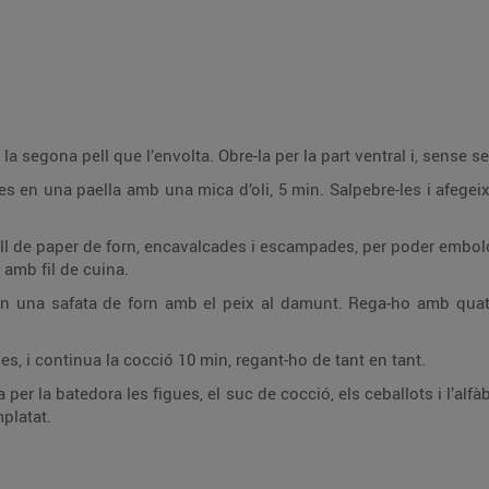
 la segona pell que l’envolta. Obre-la per la part ventral i, sense sep
-les en una paella amb una mica d’oli, 5 min. Salpebre-les i afegeix-
.
ull de paper de forn, encavalcades i escampades, per poder embol
t amb fil de cuina.
 en una safata de forn amb el peix al damunt. Rega-ho amb quatre
des, i continua la cocció 10 min, regant-ho de tant en tant.
sa per la batedora les figues, el suc de cocció, els ceballots i l’a
mplatat.