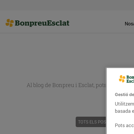
Nosa
Al blog de Bonpreu i Esclat, pots trobar re
Gestió de
Utilitzem
basada e
TOTS ELS POSTS
ACTUALI
Pots acce