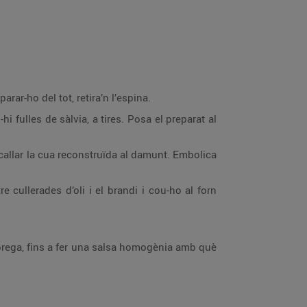
arar-ho del tot, retira’n l’espina.
hi fulles de sàlvia, a tires. Posa el preparat al
callar la cua reconstruïda al damunt. Embolica
 cullerades d’oli i el brandi i cou-ho al forn
lfàbrega, fins a fer una salsa homogènia amb què