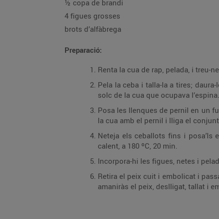
½ copa de brandi
4 figues grosses
brots d’alfàbrega
Preparació:
Renta la cua de rap, pelada, i treu-ne
Pela la ceba i talla-la a tires; daura
solc de la cua que ocupava l’espina
Posa les llenques de pernil en un f
la cua amb el pernil i lliga el conjun
Neteja els ceballots fins i posa’ls
calent, a 180 ºC, 20 min.
Incorpora-hi les figues, netes i pela
Retira el peix cuit i embolicat i pas
amaniràs el peix, deslligat, tallat i e