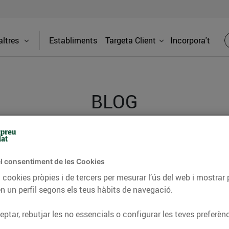
ltres
Establiments
Targeta Client
Incorpora't
BLOG
ceptes, consells nutricionals, informació d’actualitat
l consentiment de les Cookies
del nostre territori i molts altres temes.
 cookies pròpies i de tercers per mesurar l’ús del web i mostrar 
n un perfil segons els teus hàbits de navegació.
TAT
CONSELLS I HÀBITS SALUDABLES
ENERGIA
GASTRONOMIA
ptar, rebutjar les no essencials o configurar les teves preferènc