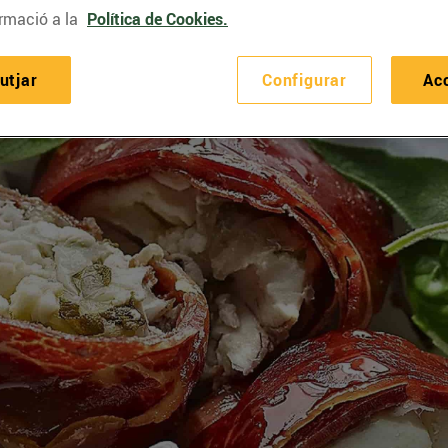
rmació a la
Política de Cookies.
utjar
Configurar
Ac