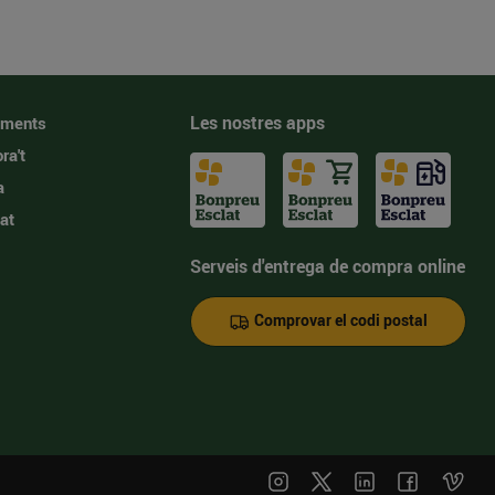
Les nostres apps
iments
ra't
a
at
Serveis d'entrega de compra online
Comprovar el codi postal