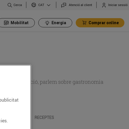
Cerca
Atenció al client
Iniciar sessió
CAT
Mobilitat
Energia
Comprar online
 sobre alimentació, parlem sobre gastronomia
publicitat
 I TRADICIONS
RECEPTES
ies.