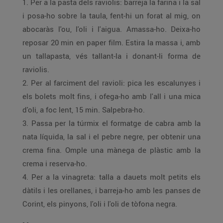
1. Per a la pasta dels raviolis: barreja la farina i la sal
i posa-ho sobre la taula, fent-hi un forat al mig, on
abocaràs l'ou, l'oli i l'aigua. Amassa-ho. Deixa-ho
reposar 20 min en paper film. Estira la massa i, amb
un tallapasta, vés tallant-la i donant-li forma de
raviolis.
2. Per al farciment del ravioli: pica les escalunyes i
els bolets molt fins, i ofega-ho amb l'all i una mica
d'oli, a foc lent, 15 min. Salpebra-ho.
3. Passa per la túrmix el formatge de cabra amb la
nata líquida, la sal i el pebre negre, per obtenir una
crema fina. Omple una mànega de plàstic amb la
crema i reserva-ho.
4. Per a la vinagreta: talla a dauets molt petits els
dàtils i les orellanes, i barreja-ho amb les panses de
Corint, els pinyons, l'oli i l'oli de tòfona negra.