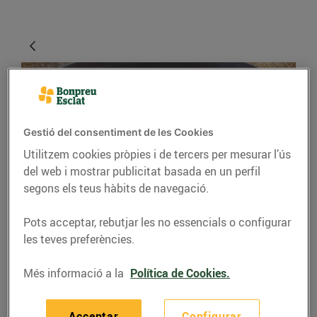
Gestió del consentiment de les Cookies
Utilitzem cookies pròpies i de tercers per mesurar l’ús
del web i mostrar publicitat basada en un perfil
segons els teus hàbits de navegació.
RECEPTES
Pots acceptar, rebutjar les no essencials o configurar
Raviolis de bolets amb
les teves preferències.
formatge de cabra
Més informació a la
Política de Cookies.
16/d’octubre/2020
Acceptar
Configurar