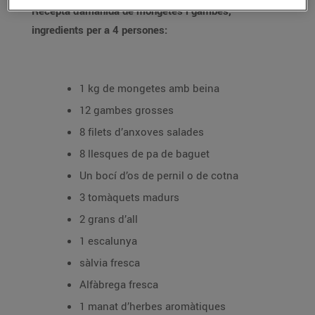
Recepta d'amanida de mongetes i gambes,
ingredients per a 4 persones:
1 kg de mongetes amb beina
12 gambes grosses
8 filets d’anxoves salades
8 llesques de pa de baguet
Un bocí d’os de pernil o de cotna
3 tomàquets madurs
2 grans d’all
1 escalunya
sàlvia fresca
Alfàbrega fresca
1 manat d’herbes aromàtiques