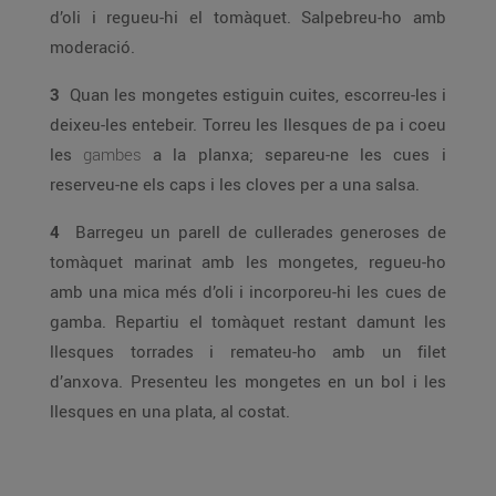
d’oli i regueu-hi el tomàquet. Salpebreu-ho amb
moderació.
3
Quan les mongetes estiguin cuites, escorreu-les i
deixeu-les entebeir. Torreu les llesques de pa i coeu
les
gambes
a la planxa; separeu-ne les cues i
reserveu-ne els caps i les cloves per a una salsa.
4
Barregeu un parell de cullerades generoses de
tomàquet marinat amb les mongetes, regueu-ho
amb una mica més d’oli i incorporeu-hi les cues de
gamba. Repartiu el tomàquet restant damunt les
llesques torrades i remateu-ho amb un filet
d’anxova. Presenteu les mongetes en un bol i les
llesques en una plata, al costat.