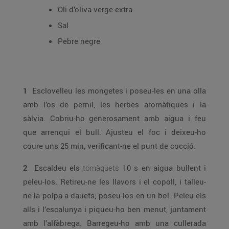
Oli d’oliva verge extra
Sal
Pebre negre
1
Esclovelleu les mongetes i poseu-les en una olla
amb l’os de pernil, les herbes aromàtiques i la
sàlvia. Cobriu-ho generosament amb aigua i feu
que arrenqui el bull. Ajusteu el foc i deixeu-ho
coure uns 25 min, verificant-ne el punt de cocció.
2
Escaldeu els
tomàquets
10 s en aigua bullent i
peleu-los. Retireu-ne les llavors i el copoll, i talleu-
ne la polpa a dauets; poseu-los en un bol. Peleu els
alls i l’escalunya i piqueu-ho ben menut, juntament
amb l’alfàbrega. Barregeu-ho amb una cullerada