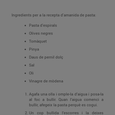
Ingredients per a la recepta d'amanida de pasta:
Pasta d'espirals
Olives negres
Tomàquet
Pinya
Daus de pernil dolç
Sal
Oli
Vinagre de mòdena
Agafa una olla i omple-la d’aigua i posa-la
al foc a bullir. Quan l’aigua comenci a
bullir, afegeix la pasta perquè es cogui.
Un cop bullida l’escorres i la deixes