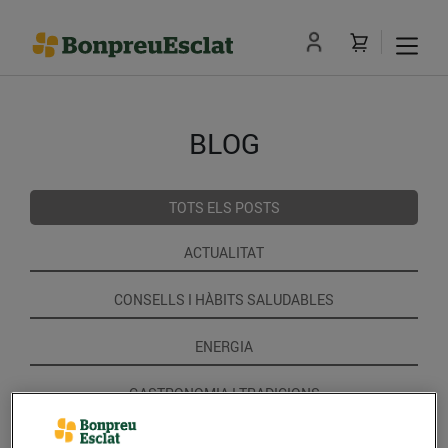
BLOG
TOTS ELS POSTS
ACTUALITAT
CONSELLS I HÀBITS SALUDABLES
ENERGIA
GASTRONOMIA I TRADICIONS
RECEPTES