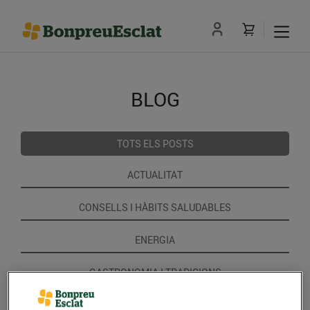
BLOG
TOTS ELS POSTS
ACTUALITAT
CONSELLS I HÀBITS SALUDABLES
ENERGIA
GASTRONOMIA I TRADICIONS
RECEPTES