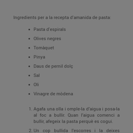
Ingredients per a la recepta d'amanida de pasta:
Pasta d'espirals
Olives negres
Tomàquet
Pinya
Daus de pernil dolç
Sal
Oli
Vinagre de mòdena
Agafa una olla i omple-la d’aigua i posa-la
al foc a bullir. Quan l’aigua comenci a
bullir, afegeix la pasta perquè es cogui.
Un cop bullida l’escorres i la deixes