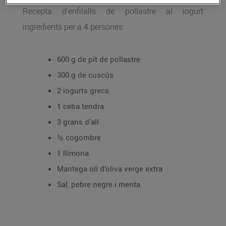
Recepta d'enfilalls de pollastre al iogurt
ingredients per a 4 persones:
600 g de pit de pollastre
300 g de cuscús
2 iogurts grecs
1 ceba tendra
3 grans d’all
½ cogombre
1 llimona
Mantega oli d’oliva verge extra
Sal, pebre negre i menta