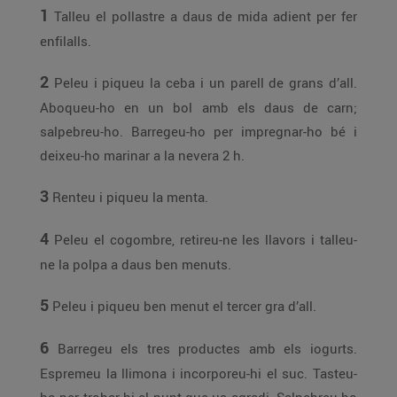
1
Talleu el pollastre a daus de mida adient per fer
enfilalls.
2
Peleu i piqueu la ceba i un parell de grans d’all.
Aboqueu-ho en un bol amb els daus de carn;
salpebreu-ho. Barregeu-ho per impregnar-ho bé i
deixeu-ho marinar a la nevera 2 h.
3
Renteu i piqueu la menta.
4
Peleu el cogombre, retireu-ne les llavors i talleu-
ne la polpa a daus ben menuts.
5
Peleu i piqueu ben menut el tercer gra d’all.
6
Barregeu els tres productes amb els iogurts.
Espremeu la llimona i incorporeu-hi el suc. Tasteu-