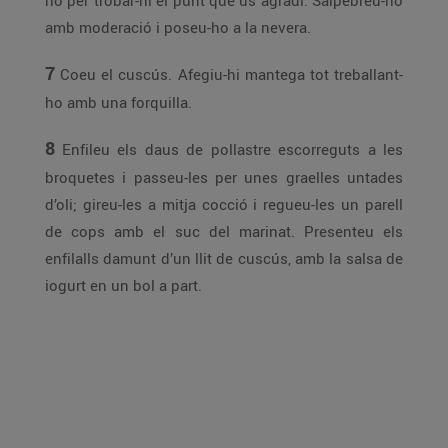
ho per trobar-hi el punt que us agradi. Salpebreu-ho
amb moderació i poseu-ho a la nevera.
7
Coeu el cuscús. Afegiu-hi mantega tot treballant-
ho amb una forquilla.
8
Enfileu els daus de pollastre escorreguts a les
broquetes i passeu-les per unes graelles untades
d’oli; gireu-les a mitja cocció i regueu-les un parell
de cops amb el suc del marinat. Presenteu els
enfilalls damunt d’un llit de cuscús, amb la salsa de
iogurt en un bol a part.