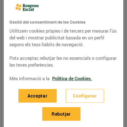
Gestió del consentiment de les Cookies
Utilitzem cookies pròpies i de tercers per mesurar l’ús
del web i mostrar publicitat basada en un perfil
segons els teus hàbits de navegació.
Pots acceptar, rebutjar les no essencials o configurar
les teves preferències.
Més informació a la
Política de Cookies.
RECEPTES
Recepta d'enfilalls de
Acceptar
Configurar
pollastre al iogurt
25/de gener/2019
Rebutjar