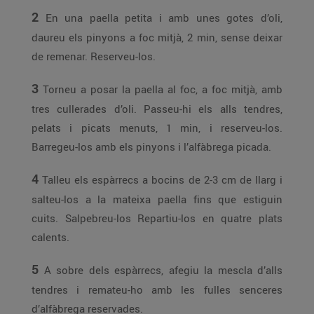
2
En una paella petita i amb unes gotes d’oli,
daureu els pinyons a foc mitjà, 2 min, sense deixar
de remenar. Reserveu-los.
3
Torneu a posar la paella al foc, a foc mitjà, amb
tres cullerades d’oli. Passeu-hi els alls tendres,
pelats i picats menuts, 1 min, i reserveu-los.
Barregeu-los amb els pinyons i l’alfàbrega picada.
4
Talleu els espàrrecs a bocins de 2-3 cm de llarg i
salteu-los a la mateixa paella fins que estiguin
cuits. Salpebreu-los Repartiu-los en quatre plats
calents.
5
A sobre dels espàrrecs, afegiu la mescla d’alls
tendres i remateu-ho amb les fulles senceres
d’alfàbrega reservades.