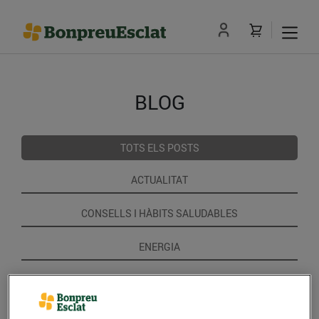
BLOG
TOTS ELS POSTS
ACTUALITAT
CONSELLS I HÀBITS SALUDABLES
ENERGIA
GASTRONOMIA I TRADICIONS
RECEPTES