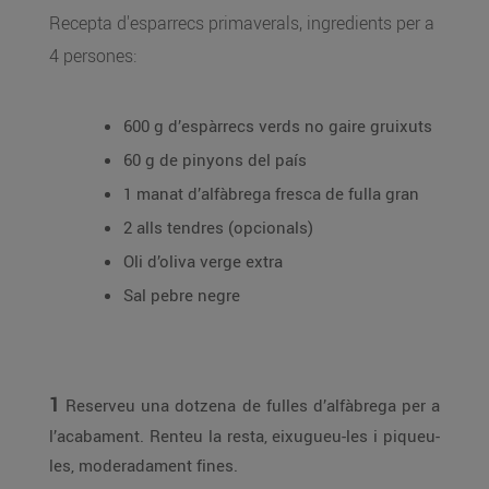
Recepta d'esparrecs primaverals, ingredients per a
4 persones:
600 g d’espàrrecs verds no gaire gruixuts
60 g de pinyons del país
1 manat d’alfàbrega fresca de fulla gran
2 alls tendres (opcionals)
Oli d’oliva verge extra
Sal pebre negre
1
Reserveu una dotzena de fulles d’alfàbrega per a
l’acabament. Renteu la resta, eixugueu-les i piqueu-
les, moderadament fines.