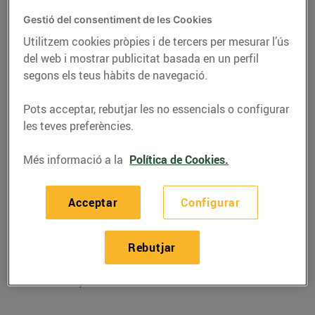
Gestió del consentiment de les Cookies
Utilitzem cookies pròpies i de tercers per mesurar l’ús
del web i mostrar publicitat basada en un perfil
segons els teus hàbits de navegació.
Pots acceptar, rebutjar les no essencials o configurar
les teves preferències.
Més informació a la
Política de Cookies.
RECEPTES
Acceptar
Configurar
Recepta d'espàrrecs
Rebutjar
primaverals
15/de març/2019