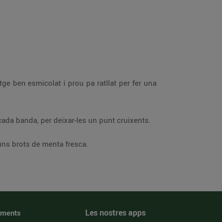
ge ben esmicolat i prou pa ratllat per fer una
cada banda, per deixar-les un punt cruixents.
uns brots de menta fresca.
Les nostres apps
iments