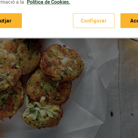
rmació a la
Política de Cookies.
utjar
Configurar
Ac