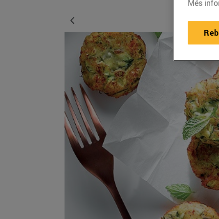
Més info
Reb