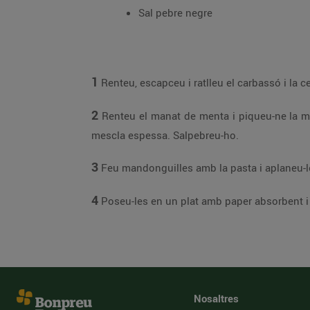
Sal pebre negre
1
Renteu, escapceu i ratlleu el carbassó i la c
2
Renteu el manat de menta i piqueu-ne la meit
mescla espessa. Salpebreu-ho.
3
Feu mandonguilles amb la pasta i aplaneu-les
4
Poseu-les en un plat amb paper absorbent i 
Nosaltres