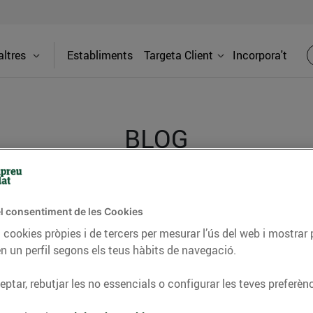
ltres
Establiments
Targeta Client
Incorpora't
BLOG
ceptes, consells nutricionals, informació d’actualitat
l consentiment de les Cookies
del nostre territori i molts altres temes.
 cookies pròpies i de tercers per mesurar l’ús del web i mostrar 
n un perfil segons els teus hàbits de navegació.
ptar, rebutjar les no essencials o configurar les teves preferènc
TAT
CONSELLS I HÀBITS SALUDABLES
ENERGIA
GASTRONOMIA