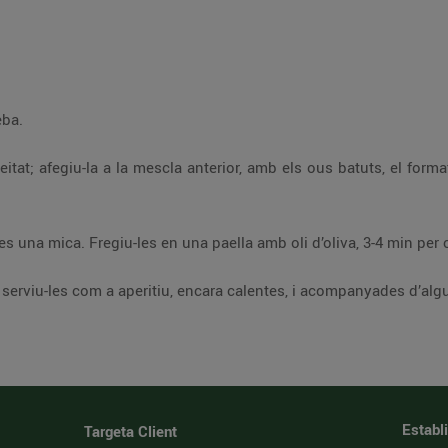
eba.
at; afegiu-la a la mescla anterior, amb els ous batuts, el format
 una mica. Fregiu-les en una paella amb oli d’oliva, 3-4 min per 
serviu-les com a aperitiu, encara calentes, i acompanyades d’alg
Establ
Targeta Client