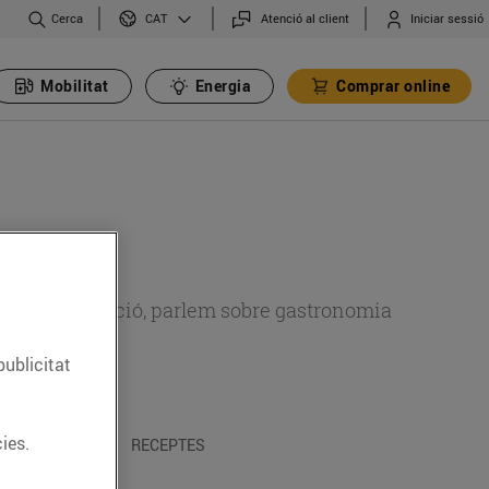
Cerca
Atenció al client
Iniciar sessió
CAT
Mobilitat
Energia
Comprar online
 sobre alimentació, parlem sobre gastronomia
publicitat
ies.
 I TRADICIONS
RECEPTES