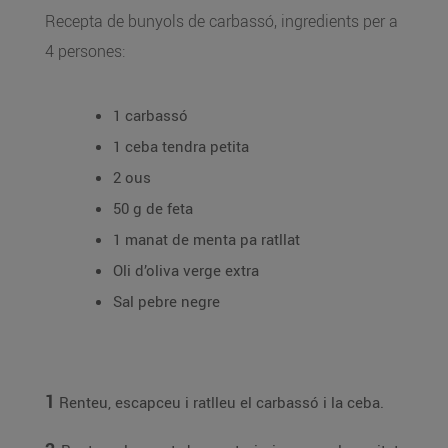
Recepta de bunyols de carbassó, ingredients per a
4 persones:
1 carbassó
1 ceba tendra petita
2 ous
50 g de feta
1 manat de menta pa ratllat
Oli d’oliva verge extra
Sal pebre negre
1
Renteu, escapceu i ratlleu el carbassó i la ceba.