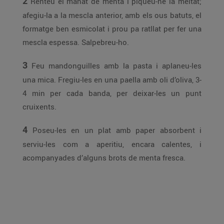
2
Renteu el manat de menta i piqueu-ne la meitat;
afegiu-la a la mescla anterior, amb els ous batuts, el
formatge ben esmicolat i prou pa ratllat per fer una
mescla espessa. Salpebreu-ho.
3
Feu mandonguilles amb la pasta i aplaneu-les
una mica. Fregiu-les en una paella amb oli d’oliva, 3-
4 min per cada banda, per deixar-les un punt
cruixents.
4
Poseu-les en un plat amb paper absorbent i
serviu-les com a aperitiu, encara calentes, i
acompanyades d’alguns brots de menta fresca.