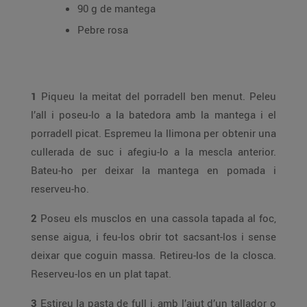
90 g de mantega
Pebre rosa
1
Piqueu la meitat del porradell ben menut. Peleu
l’all i poseu-lo a la batedora amb la mantega i el
porradell picat. Espremeu la llimona per obtenir una
cullerada de suc i afegiu-lo a la mescla anterior.
Bateu-ho per deixar la mantega en pomada i
reserveu-ho.
2
Poseu els musclos en una cassola tapada al foc,
sense aigua, i feu-los obrir tot sacsant-los i sense
deixar que coguin massa. Retireu-los de la closca.
Reserveu-los en un plat tapat.
3
Estireu la pasta de full i, amb l’ajut d’un tallador o