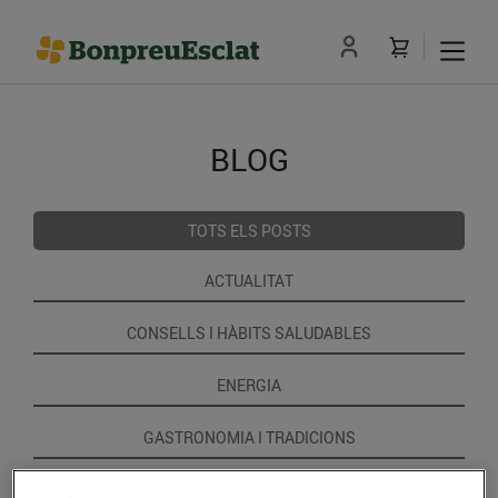
BLOG
TOTS ELS POSTS
ACTUALITAT
CONSELLS I HÀBITS SALUDABLES
ENERGIA
GASTRONOMIA I TRADICIONS
RECEPTES