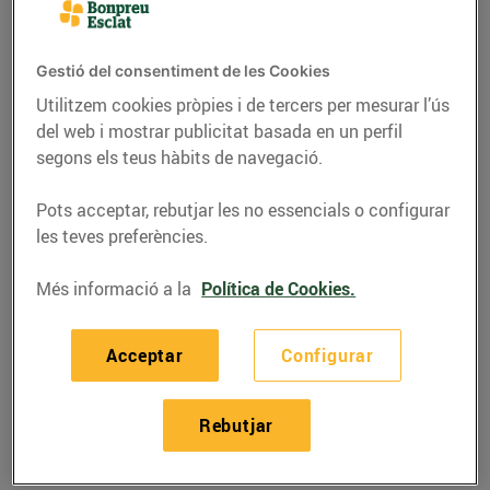
Gestió del consentiment de les Cookies
Utilitzem cookies pròpies i de tercers per mesurar l’ús
del web i mostrar publicitat basada en un perfil
segons els teus hàbits de navegació.
Pots acceptar, rebutjar les no essencials o configurar
les teves preferències.
Més informació a la
Política de Cookies.
RECEPTES
Acceptar
Configurar
Recepta de canapès de
pasta de full amb
Rebutjar
musclos
10/de maig/2019