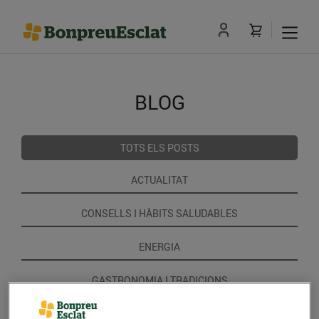
BLOG
TOTS ELS POSTS
ACTUALITAT
CONSELLS I HÀBITS SALUDABLES
ENERGIA
GASTRONOMIA I TRADICIONS
RECEPTES