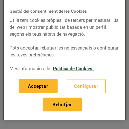
Gestió del consentiment de les Cookies
Utilitzem cookies pròpies i de tercers per mesurar l’ús
del web i mostrar publicitat basada en un perfil
segons els teus hàbits de navegació.
Pots acceptar, rebutjar les no essencials o configurar
les teves preferències.
Més informació a la
Política de Cookies.
RECEPTES
Acceptar
Configurar
Recepta de canapès de
tàrtar de salmó
Rebutjar
25/de juliol/2019