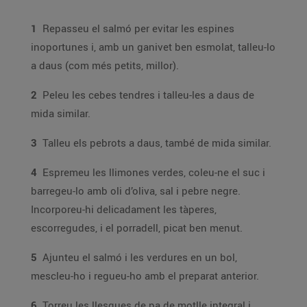
1
Repasseu el salmó per evitar les espines
inoportunes i, amb un ganivet ben esmolat, talleu-lo
a daus (com més petits, millor).
2
Peleu les cebes tendres i talleu-les a daus de
mida similar.
3
Talleu els pebrots a daus, també de mida similar.
4
Espremeu les llimones verdes, coleu-ne el suc i
barregeu-lo amb oli d’oliva, sal i pebre negre.
Incorporeu-hi delicadament les tàperes,
escorregudes, i el porradell, picat ben menut.
5
Ajunteu el salmó i les verdures en un bol,
mescleu-ho i regueu-ho amb el preparat anterior.
6
Torreu les llesques de pa de motlle integral i