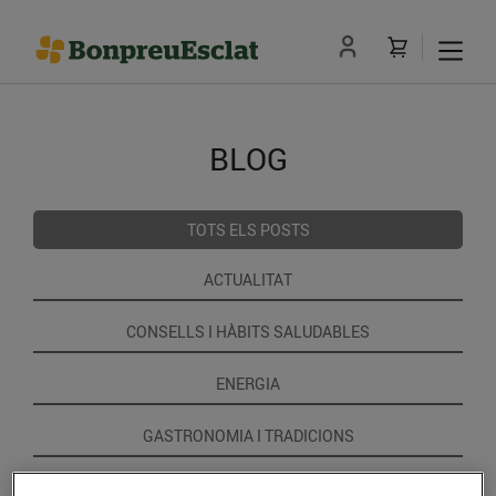
BLOG
TOTS ELS POSTS
ACTUALITAT
CONSELLS I HÀBITS SALUDABLES
ENERGIA
GASTRONOMIA I TRADICIONS
RECEPTES