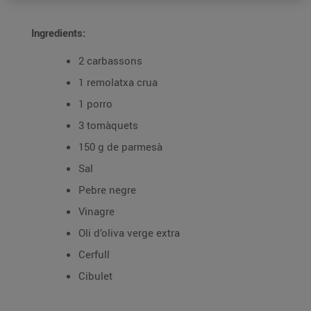
Ingredients:
2 carbassons
1 remolatxa crua
1 porro
3 tomàquets
150 g de parmesà
Sal
Pebre negre
Vinagre
Oli d’oliva verge extra
Cerfull
Cibulet