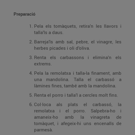
Preparació
Pela els tomàquets, retira’n les llavors i
talla’ls a daus.
Barreja’ls amb sal, pebre, el vinagre, les
herbes picades i oli d’oliva.
Renta els carbassons i elimina’n els
extrems.
Pela la remolatxa i talla-la finament, amb
una mandolina. Talla el carbassó a
làmines fines, també amb la mandolina.
Renta el porro i talla’l a cercles molt fins.
Col·loca als plats el carbassó, la
remolatxa i el porro. Salpebra-ho i
amaneix-ho amb la vinagreta de
tomàquet, i afegeix-hi uns encenalls de
parmesà.