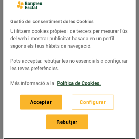
Gestió del consentiment de les Cookies
Utilitzem cookies pròpies i de tercers per mesurar l’ús
del web i mostrar publicitat basada en un perfil
segons els teus hàbits de navegació.
Pots acceptar, rebutjar les no essencials o configurar
les teves preferències.
Més informació a la
Política de Cookies.
RECEPTES
Recepta de carpaccio
Acceptar
Configurar
de carbassó, remolatxa
i parmesà
Rebutjar
08/de juliol/2020