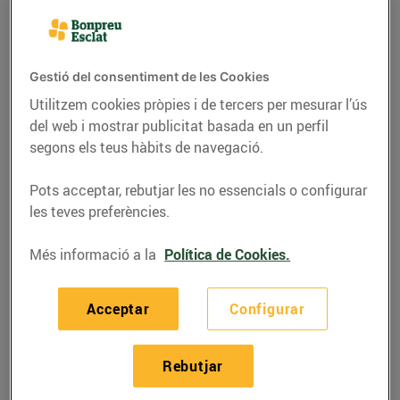
Gestió del consentiment de les Cookies
Utilitzem cookies pròpies i de tercers per mesurar l’ús
del web i mostrar publicitat basada en un perfil
segons els teus hàbits de navegació.
Pots acceptar, rebutjar les no essencials o configurar
les teves preferències.
Més informació a la
Política de Cookies.
RECEPTES
Conill amb salsa
Acceptar
Configurar
15/de setembre/2020
Rebutjar
Ingredients per a 4 persones: