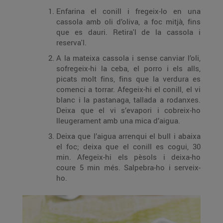
Enfarina el conill i fregeix-lo en una
cassola amb oli d’oliva, a foc mitjà, fins
que es dauri. Retira'l de la cassola i
reserva'l.
A la mateixa cassola i sense canviar l’oli,
sofregeix-hi la ceba, el porro i els alls,
picats molt fins, fins que la verdura es
comenci a torrar. Afegeix-hi el conill, el vi
blanc i la pastanaga, tallada a rodanxes.
Deixa que el vi s’evapori i cobreix-ho
lleugerament amb una mica d’aigua.
Deixa que l’aigua arrenqui el bull i abaixa
el foc; deixa que el conill es cogui, 30
min. Afegeix-hi els pèsols i deixa-ho
coure 5 min més. Salpebra-ho i serveix-
ho.