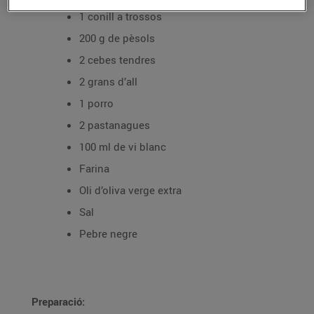
1 conill a trossos
200 g de pèsols
2 cebes tendres
2 grans d’all
1 porro
2 pastanagues
100 ml de vi blanc
Farina
Oli d’oliva verge extra
Sal
Pebre negre
Preparació: