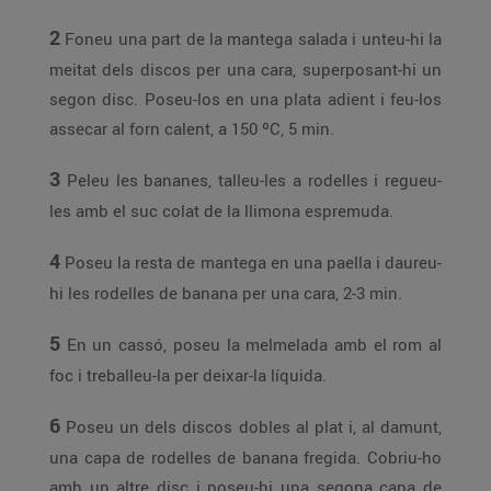
2
Foneu una part de la mantega salada i unteu-hi la
meitat dels discos per una cara, superposant-hi un
segon disc. Poseu-los en una plata adient i feu-los
assecar al forn calent, a 150 ºC, 5 min.
3
Peleu les bananes, talleu-les a rodelles i regueu-
les amb el suc colat de la llimona espremuda.
4
Poseu la resta de mantega en una paella i daureu-
hi les rodelles de banana per una cara, 2-3 min.
5
En un cassó, poseu la melmelada amb el rom al
foc i treballeu-la per deixar-la líquida.
6
Poseu un dels discos dobles al plat i, al damunt,
una capa de rodelles de banana fregida. Cobriu-ho
amb un altre disc i poseu-hi una segona capa de