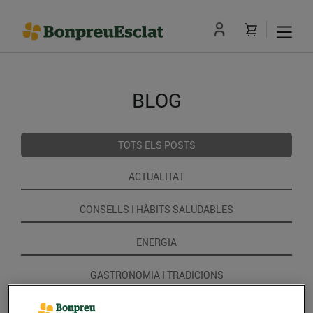
BLOG
TOTS ELS POSTS
ACTUALITAT
CONSELLS I HÀBITS SALUDABLES
ENERGIA
GASTRONOMIA I TRADICIONS
RECEPTES