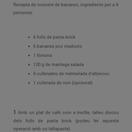
Recepta de cruixent de bananes, ingredients per a 4
persones:
6 fulls de pasta brick
6 bananes poc madures
1 llimona
120 g de mantega salada
6 cullerades de melmelada d’albercoc
1 cullerada de rom (opcional)
1
Amb un plat de cafè com a motlle, talleu discos
dels fulls de pasta brick (podeu fer aquesta
operació amb un tallapasta).