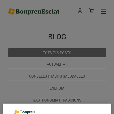
BLOG
TOTS ELS POSTS
ACTUALITAT
CONSELLS I HÀBITS SALUDABLES
ENERGIA
GASTRONOMIA I TRADICIONS
RECEPTES