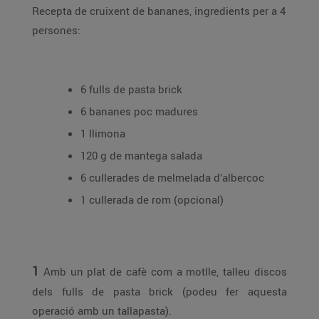
Recepta de cruixent de bananes, ingredients per a 4
persones:
6 fulls de pasta brick
6 bananes poc madures
1 llimona
120 g de mantega salada
6 cullerades de melmelada d’albercoc
1 cullerada de rom (opcional)
1
Amb un plat de cafè com a motlle, talleu discos
dels fulls de pasta brick (podeu fer aquesta
operació amb un tallapasta).