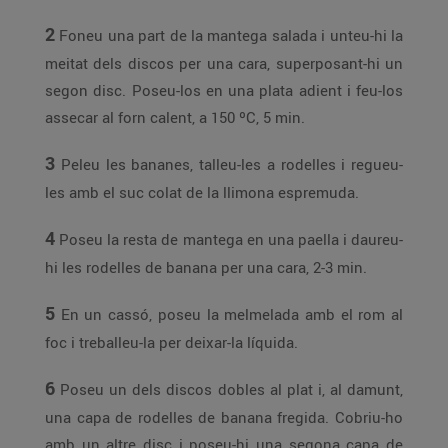
2
Foneu una part de la mantega salada i unteu-hi la
meitat dels discos per una cara, superposant-hi un
segon disc. Poseu-los en una plata adient i feu-los
assecar al forn calent, a 150 ºC, 5 min.
3
Peleu les bananes, talleu-les a rodelles i regueu-
les amb el suc colat de la llimona espremuda.
4
Poseu la resta de mantega en una paella i daureu-
hi les rodelles de banana per una cara, 2-3 min.
5
En un cassó, poseu la melmelada amb el rom al
foc i treballeu-la per deixar-la líquida.
6
Poseu un dels discos dobles al plat i, al damunt,
una capa de rodelles de banana fregida. Cobriu-ho
amb un altre disc i poseu-hi una segona capa de