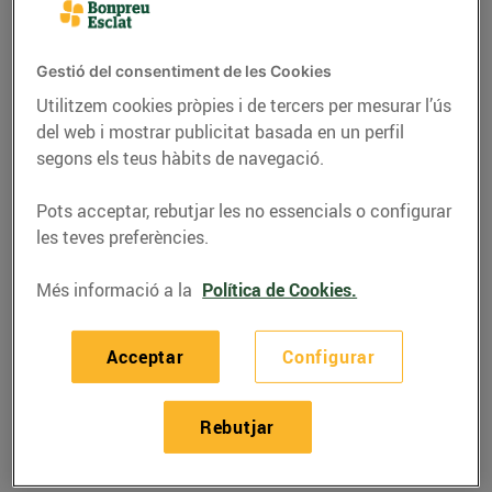
Gestió del consentiment de les Cookies
Utilitzem cookies pròpies i de tercers per mesurar l’ús
del web i mostrar publicitat basada en un perfil
segons els teus hàbits de navegació.
Pots acceptar, rebutjar les no essencials o configurar
les teves preferències.
Més informació a la
Política de Cookies.
RECEPTES
Acceptar
Configurar
Recepta de flam de kiwi
i plàtan
Rebutjar
05/d’abril/2019