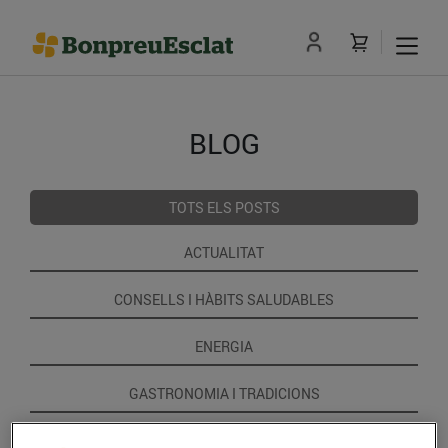
BLOG
TOTS ELS POSTS
ACTUALITAT
CONSELLS I HÀBITS SALUDABLES
ENERGIA
GASTRONOMIA I TRADICIONS
RECEPTES