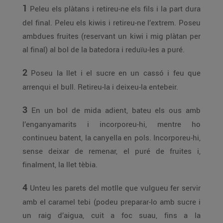
1
Peleu els plàtans i retireu-ne els fils i la part dura
del final. Peleu els kiwis i retireu-ne l’extrem. Poseu
ambdues fruites (reservant un kiwi i mig plàtan per
al final) al bol de la batedora i reduïu-les a puré.
2
Poseu la llet i el sucre en un cassó i feu que
arrenqui el bull. Retireu-la i deixeu-la entebeir.
3
En un bol de mida adient, bateu els ous amb
l’enganyamarits i incorporeu-hi, mentre ho
continueu batent, la canyella en pols. Incorporeu-hi,
sense deixar de remenar, el puré de fruites i,
finalment, la llet tèbia.
4
Unteu les parets del motlle que vulgueu fer servir
amb el caramel tebi (podeu preparar-lo amb sucre i
un raig d’aigua, cuit a foc suau, fins a la