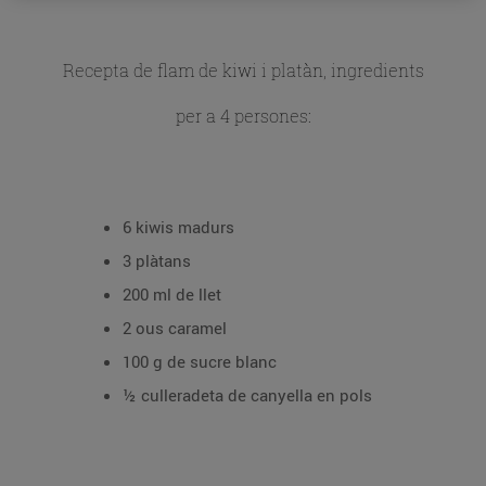
Recepta de flam de kiwi i platàn, ingredients
per a 4 persones:
6 kiwis madurs
3 plàtans
200 ml de llet
2 ous caramel
100 g de sucre blanc
½ culleradeta de canyella en pols