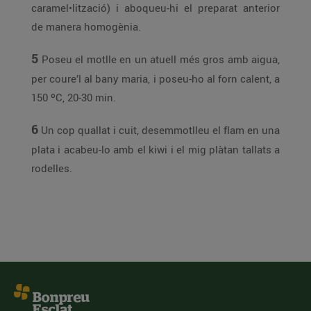
caramel•lització) i aboqueu-hi el preparat anterior
de manera homogènia.
5
Poseu el motlle en un atuell més gros amb aigua,
per coure’l al bany maria, i poseu-ho al forn calent, a
150 ºC, 20-30 min.
6
Un cop quallat i cuit, desemmotlleu el flam en una
plata i acabeu-lo amb el kiwi i el mig plàtan tallats a
rodelles.