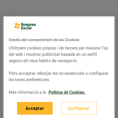
RECEPTES
Gestió del consentiment de les Cookies
Recepta de flors de foie
Utilitzem cookies pròpies i de tercers per mesurar l’ús
del web i mostrar publicitat basada en un perfil
gras amb compota de
segons els teus hàbits de navegació.
pinyons
Pots acceptar, rebutjar les no essencials o configurar
19/de juny/2020
les teves preferències.
Ingredients per a 4 persones:
Més informació a la
Política de Cookies.
250 g de foie gras d’ànec
Acceptar
Configurar
2 pomes
80 g. de pinyons