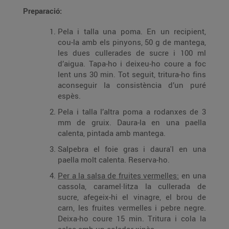
Preparació:
Pela i talla una poma. En un recipient,
cou-la amb els pinyons, 50 g de mantega,
les dues cullerades de sucre i 100 ml
d’aigua. Tapa-ho i deixeu-ho coure a foc
lent uns 30 min. Tot seguit, tritura-ho fins
aconseguir la consistència d’un puré
espès.
Pela i talla l’altra poma a rodanxes de 3
mm de gruix. Daura-la en una paella
calenta, pintada amb mantega.
Salpebra el foie gras i daura'l en una
paella molt calenta. Reserva-ho.
Per a la salsa de fruites vermelles:
en una
cassola, caramel·litza la cullerada de
sucre, afegeix-hi el vinagre, el brou de
carn, les fruites vermelles i pebre negre.
Deixa-ho coure 15 min. Tritura i cola la