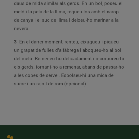
daus de mida similar als gerds. En un bol, poseu el
meló i la pela de la llima, regueu-los amb el xarop
de canya i el suc de llima i deixeu-ho marinar a la
nevera.
3
En el darrer moment, renteu, eixugueu i piqueu
un grapat de fulles d’alfàbrega i aboqueu-ho al bol
del meló. Remeneu-ho delicadament i incorporeu-hi
els gerds, tornant-ho a remenar, abans de passar-ho
a les copes de servei. Espolseu-hi una mica de
sucre i un rajolí de rom (opcional).