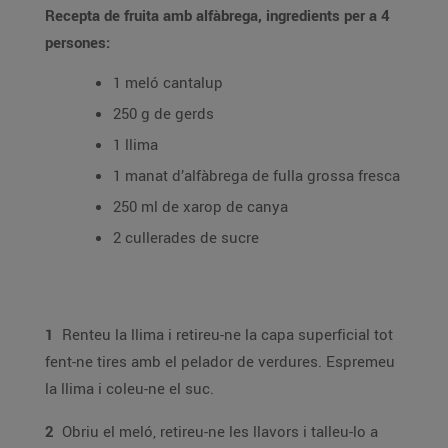
Recepta de fruita amb alfàbrega, ingredients per a 4
persones:
1 meló cantalup
250 g de gerds
1 llima
1 manat d’alfàbrega de fulla grossa fresca
250 ml de xarop de canya
2 cullerades de sucre
1
Renteu la llima i retireu-ne la capa superficial tot
fent-ne tires amb el pelador de verdures. Espremeu
la llima i coleu-ne el suc.
2
Obriu el meló, retireu-ne les llavors i talleu-lo a