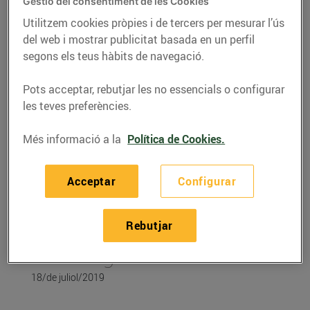
Gestió del consentiment de les Cookies
Utilitzem cookies pròpies i de tercers per mesurar l’ús
del web i mostrar publicitat basada en un perfil
segons els teus hàbits de navegació.
Pots acceptar, rebutjar les no essencials o configurar
les teves preferències.
Més informació a la
Política de Cookies.
Acceptar
Configurar
RECEPTES
Recepta de fruita amb
Rebutjar
alfàbrega
18/de juliol/2019