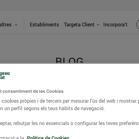
ltres
Establiments
Targeta Client
Incorpora't
BLOG
ceptes, consells nutricionals, informació d’actualitat
l consentiment de les Cookies
del nostre territori i molts altres temes.
 cookies pròpies i de tercers per mesurar l’ús del web i mostrar 
n un perfil segons els teus hàbits de navegació.
ptar, rebutjar les no essencials o configurar les teves preferènc
TAT
CONSELLS I HÀBITS SALUDABLES
ENERGIA
GASTRONOMIA
rmació a la
Política de Cookies.