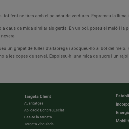
op de
ar a la nevera.
t i incorporeu-hi els
gerds, tornant-ho a remen
Establ
Targeta Client
Avantatges
Incorpo
Aplicació BonpreuEsclat
Energi
Fes-te la targeta
Mobilit
Targeta vinculada