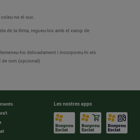
Renteu la llima i retireu-ne la capa superficial tot fent-ne tires amb el pelador de verdures. Espremeu la llima i coleu-ne el suc.
ar, abans de passar-ho a les copes de servei. Espolseu-hi una mica de sucre i un rajolí de rom (opcional).
Les nostres apps
iments
ra't
a
at