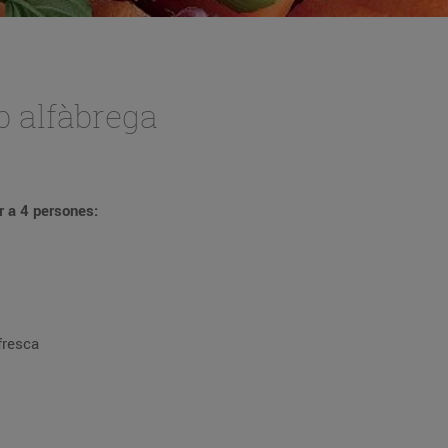
b alfàbrega
r a 4 persones:
fresca