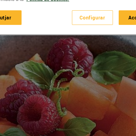
utjar
Configurar
Ac