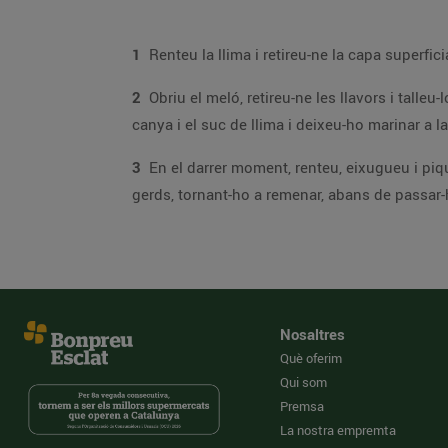
1
2
Obriu el meló, retireu-ne les llavors i talleu-lo a daus de mida similar als gerds. En un bol, poseu el meló i la pela de la llima, regueu-los amb el xar
canya i el suc de llima i deixeu-ho marin
3
En el darrer moment, renteu, eixugueu i piqueu un grapat de fulles d’alfàbrega i aboqueu-ho al bol del meló. Remeneu-ho delicadamen
Nosaltres
Què oferim
Qui som
Premsa
La nostra empremta