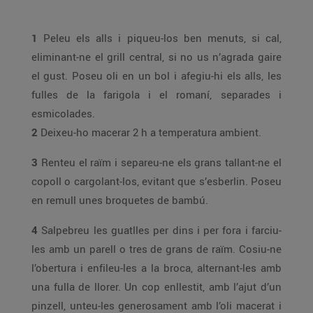
1
Peleu els alls i piqueu-los ben menuts, si cal,
eliminant-ne el grill central, si no us n’agrada gaire
el gust. Poseu oli en un bol i afegiu-hi els alls, les
fulles de la farigola i el romaní, separades i
esmicolades.
2
Deixeu-ho macerar 2 h a temperatura ambient.
3
Renteu el raïm i separeu-ne els grans tallant-ne el
copoll o cargolant-los, evitant que s’esberlin. Poseu
en remull unes broquetes de bambú.
4
Salpebreu les guatlles per dins i per fora i farciu-
les amb un parell o tres de grans de raïm. Cosiu-ne
l’obertura i enfileu-les a la broca, alternant-les amb
una fulla de llorer. Un cop enllestit, amb l’ajut d’un
pinzell, unteu-les generosament amb l’oli macerat i