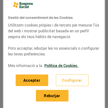
Gestió del consentiment de les Cookies
Utilitzem cookies pròpies i de tercers per mesurar l’ús
del web i mostrar publicitat basada en un perfil
segons els teus hàbits de navegació.
Pots acceptar, rebutjar les no essencials o configurar
les teves preferències.
Més informació a la
Política de Cookies.
RECEPTES
Recepta de guatllets
Acceptar
Configurar
amb raim, ingredients
per a 4 persones:
Rebutjar
14/de juny/2019