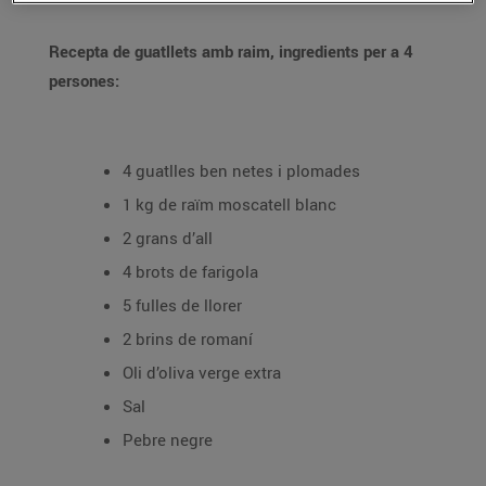
Recepta de guatllets amb raim, ingredients per a 4
persones:
4 guatlles ben netes i plomades
1 kg de raïm moscatell blanc
2 grans d’all
4 brots de farigola
5 fulles de llorer
2 brins de romaní
Oli d’oliva verge extra
Sal
Pebre negre