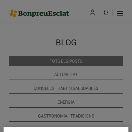
BLOG
TOTS ELS POSTS
ACTUALITAT
CONSELLS I HÀBITS SALUDABLES
ENERGIA
GASTRONOMIA I TRADICIONS
RECEPTES