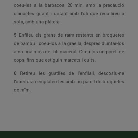
coeu-les a la barbacoa, 20 min, amb la precaució
d’anar-les girant i untant amb l’oli que recollireu a
sota, amb una plàtera.
5
Enfileu els grans de raïm restants en broquetes
de bambú i coeu-los a la graella, després d’untar-los
amb una mica de l’oli macerat. Gireu-los un parell de
cops, fins que estiguin marcats i cuits.
6
Retireu les guatlles de l’enfilall, descosiu-ne
l’obertura i emplateu-les amb un parell de broquetes
de raïm.