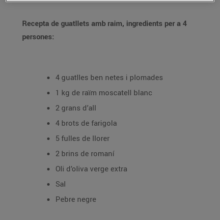
Recepta de guatllets amb raim, ingredients per a 4
persones:
4 guatlles ben netes i plomades
1 kg de raïm moscatell blanc
2 grans d’all
4 brots de farigola
5 fulles de llorer
2 brins de romaní
Oli d’oliva verge extra
Sal
Pebre negre