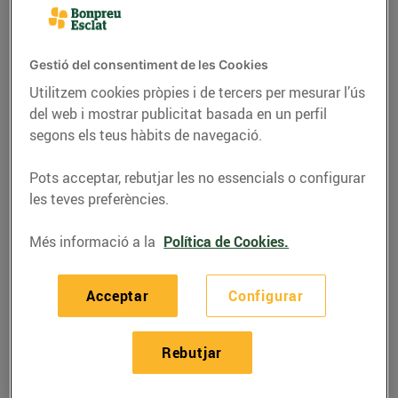
Gestió del consentiment de les Cookies
Utilitzem cookies pròpies i de tercers per mesurar l’ús
del web i mostrar publicitat basada en un perfil
segons els teus hàbits de navegació.
Pots acceptar, rebutjar les no essencials o configurar
les teves preferències.
Més informació a la
Política de Cookies.
RECEPTES
Recepta de guatllets
Acceptar
Configurar
amb raim, ingredients
per a 4 persones:
Rebutjar
14/de juny/2019