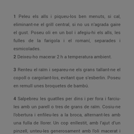
1
Peleu els alls i piqueu-los ben menuts, si cal,
eliminant-ne el grill central, si no us n’agrada gaire
el gust. Poseu oli en un bol i afegiu-hi els alls, les
fulles de la farigola i el romaní, separades i
esmicolades.
2
Deixeu-ho macerar 2 h a temperatura ambient.
3
Renteu el raïm i separeu-ne els grans tallant-ne el
copoll o cargolant-los, evitant que s’esberlin. Poseu
en remull unes broquetes de bambú.
4
Salpebreu les guatlles per dins i per fora i farciu-
les amb un parell o tres de grans de raïm. Cosiu-ne
l’obertura i enfileu-les a la broca, alternant-les amb
una fulla de llorer. Un cop enllestit, amb l’ajut d’un
pinzell, unteu-les generosament amb l’oli macerat i