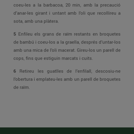
coeu-les a la barbacoa, 20 min, amb la precaució
d’anar-les girant i untant amb l’oli que recollireu a
sota, amb una plàtera.
5
Enfileu els grans de raïm restants en broquetes
de bambú i coeu-los a la graella, després d’untar-los
amb una mica de l’oli macerat. Gireu-los un parell de
cops, fins que estiguin marcats i cuits.
6
Retireu les guatlles de l’enfilall, descosiu-ne
l’obertura i emplateu-les amb un parell de broquetes
de raïm.