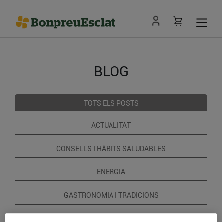
BLOG
TOTS ELS POSTS
ACTUALITAT
CONSELLS I HÀBITS SALUDABLES
ENERGIA
GASTRONOMIA I TRADICIONS
RECEPTES