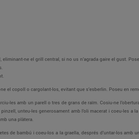
es de
s.
t.
 amb una plàtera.
. Gireu-los un parell de