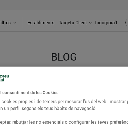
ltres
Establiments
Targeta Client
Incorpora't
BLOG
ceptes, consells nutricionals, informació d’actualitat
del nostre territori i molts altres temes.
l consentiment de les Cookies
 cookies pròpies i de tercers per mesurar l’ús del web i mostrar 
n un perfil segons els teus hàbits de navegació.
TAT
CONSELLS I HÀBITS SALUDABLES
ENERGIA
GASTRONOMIA
ptar, rebutjar les no essencials o configurar les teves preferènc