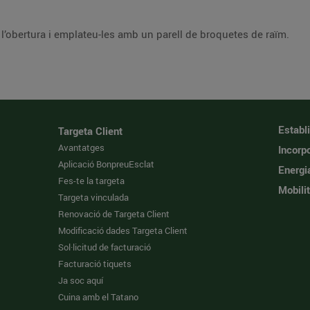
Retireu les guatlles de l’enfilall, descosiu-ne l’obertura i emplateu-les amb un parell de broquetes de raïm.
Establ
Targeta Client
Avantatges
Incorpo
Aplicació BonpreuEsclat
Energi
Fes-te la targeta
Mobilit
Targeta vinculada
Renovació de Targeta Client
Modificació dades Targeta Client
Sol·licitud de facturació
Facturació tiquets
Ja soc aquí
Cuina amb el Tatano