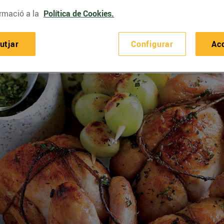
rmació a la
Política de Cookies.
utjar
Configurar
Ac