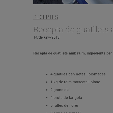
RECEPTES
Recepta de guatllets 
14/de juny/2019
Recepta de guatllets amb raim, ingredients per
4 guatlles ben netes i plomades
1 kg de raïm moscatell blanc
2 grans d’all
4 brots de farigola
5 fulles de llorer