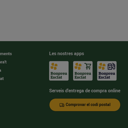
Les nostres apps
iments
ra't
a
at
Serveis d'entrega de compra online
Comprovar el codi postal