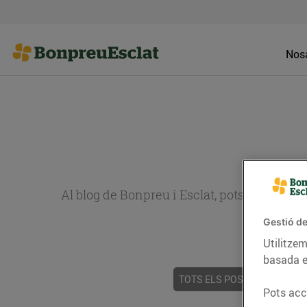
Nosa
Al blog de Bonpreu i Esclat, pots trobar re
Gestió de
Utilitzem
basada e
TOTS ELS POSTS
ACTUALI
Pots acce