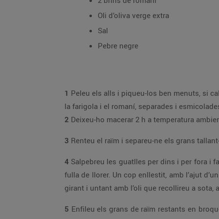
2 brins de romaní
Oli d’oliva verge extra
Sal
Pebre negre
1
Peleu els alls i piqueu-los ben menuts, si cal, eliminant-ne el grill central, si no us n’agrada gaire el gust. Poseu oli en un bol i afegiu-hi els alls, les full
la farigola i el romaní, separades i esmicolade
2
Deixeu-ho macerar 2 h a temperatura ambien
3
4
Salpebreu les guatlles per dins i per fora i farciu-les amb un parell o tres de grans de raïm. Cosiu-ne l’obertura i enfileu-les a la broca, alternant-les amb una
fulla de llorer. Un cop enllestit, amb l’ajut d’un pinzell, unteu-les generosament amb l’oli macerat i coeu-les a la barbacoa, 20 min, amb la precaució d’anar-les
girant i untant amb l’oli que recollireu a sota,
5
Enfileu els grans de raïm restants en broquetes de bambú i coeu-los a la graella, després d’untar-los amb una mica de l’oli macerat