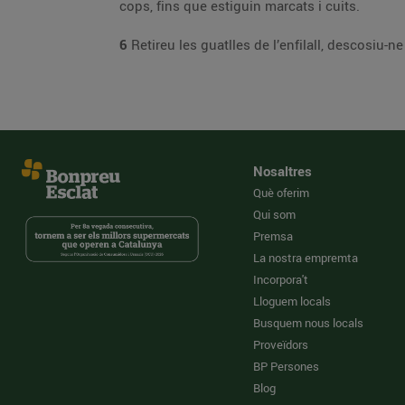
cops, fins que estiguin marcats i cuits.
6
Nosaltres
Què oferim
Qui som
Premsa
La nostra empremta
Incorpora't
Lloguem locals
Busquem nous locals
Proveïdors
BP Persones
Blog