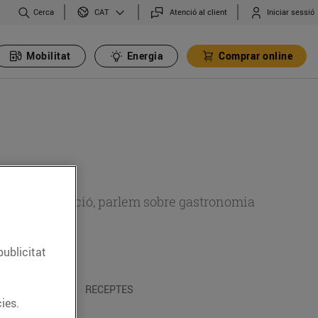
Cerca
Atenció al client
Iniciar sessió
CAT
Mobilitat
Energia
Comprar online
 sobre alimentació, parlem sobre gastronomia
publicitat
 I TRADICIONS
RECEPTES
ies.