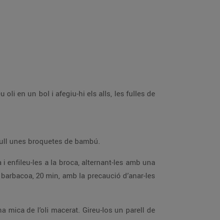
Renteu el raïm i separeu-ne els grans tallant-ne el copoll o cargolant-los, evitant que s’esberlin. Poseu en remull unes broquetes de bambú.