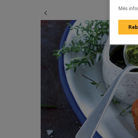
Més info
Reb