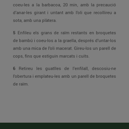
coeu-les a la barbacoa, 20 min, amb la precaució
d’anar-les girant i untant amb l’oli que recollireu a
sota, amb una plàtera.
5
Enfileu els grans de raïm restants en broquetes
de bambú i coeu-los a la graella, després d’untar-los
amb una mica de l’oli macerat. Gireu-los un parell de
cops, fins que estiguin marcats i cuits.
6
Retireu les guatlles de l’enfilall, descosiu-ne
l’obertura i emplateu-les amb un parell de broquetes
de raïm.