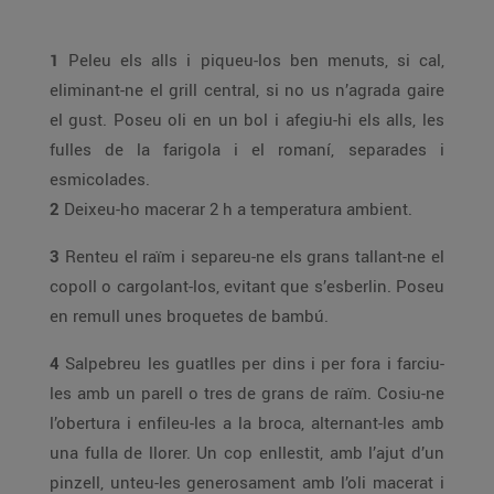
1
Peleu els alls i piqueu-los ben menuts, si cal,
eliminant-ne el grill central, si no us n’agrada gaire
el gust. Poseu oli en un bol i afegiu-hi els alls, les
fulles de la farigola i el romaní, separades i
esmicolades.
2
Deixeu-ho macerar 2 h a temperatura ambient.
3
Renteu el raïm i separeu-ne els grans tallant-ne el
copoll o cargolant-los, evitant que s’esberlin. Poseu
en remull unes broquetes de bambú.
4
Salpebreu les guatlles per dins i per fora i farciu-
les amb un parell o tres de grans de raïm. Cosiu-ne
l’obertura i enfileu-les a la broca, alternant-les amb
una fulla de llorer. Un cop enllestit, amb l’ajut d’un
pinzell, unteu-les generosament amb l’oli macerat i