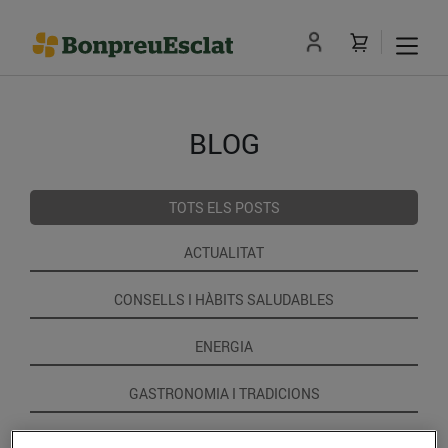
BLOG
TOTS ELS POSTS
ACTUALITAT
CONSELLS I HÀBITS SALUDABLES
ENERGIA
GASTRONOMIA I TRADICIONS
RECEPTES