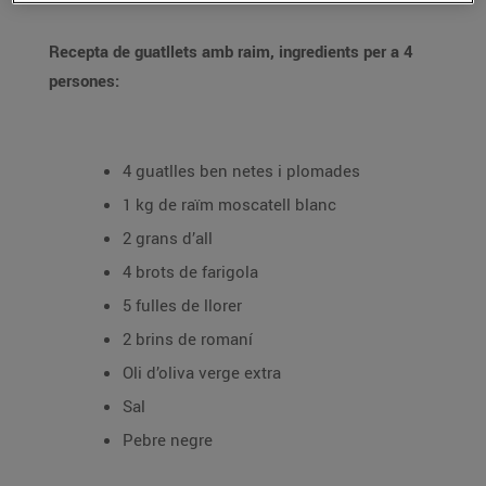
Recepta de guatllets amb raim, ingredients per a 4
persones:
4 guatlles ben netes i plomades
1 kg de raïm moscatell blanc
2 grans d’all
4 brots de farigola
5 fulles de llorer
2 brins de romaní
Oli d’oliva verge extra
Sal
Pebre negre