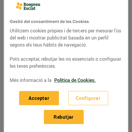
Gestió del consentiment de les Cookies
Utilitzem cookies pròpies i de tercers per mesurar l’ús
del web i mostrar publicitat basada en un perfil
segons els teus hàbits de navegació.
Pots acceptar, rebutjar les no essencials o configurar
les teves preferències.
Més informació a la
Política de Cookies.
RECEPTES
Recepta de guatllets
Acceptar
Configurar
amb raim, ingredients
per a 4 persones:
Rebutjar
14/de juny/2019