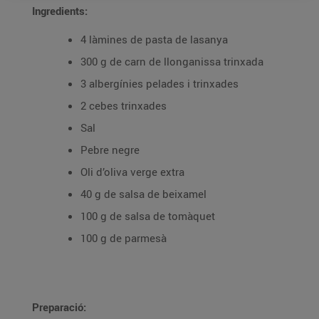
Ingredients:
4 làmines de pasta de lasanya
300 g de carn de llonganissa trinxada
3 albergínies pelades i trinxades
2 cebes trinxades
Sal
Pebre negre
Oli d’oliva verge extra
40 g de salsa de beixamel
100 g de salsa de tomàquet
100 g de parmesà
Preparació: