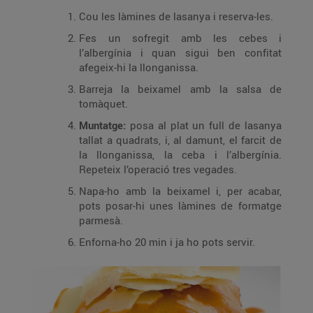
Cou les làmines de lasanya i reserva-les.
Fes un sofregit amb les cebes i
l’albergínia i quan sigui ben confitat
afegeix-hi la llonganissa.
Barreja la beixamel amb la salsa de
tomàquet.
Muntatge:
posa al plat un full de lasanya
tallat a quadrats, i, al damunt, el farcit de
la llonganissa, la ceba i l’albergínia.
Repeteix l’operació tres vegades.
Napa-ho amb la beixamel i, per acabar,
pots posar-hi unes làmines de formatge
parmesà.
Enforna-ho 20 min i ja ho pots servir.