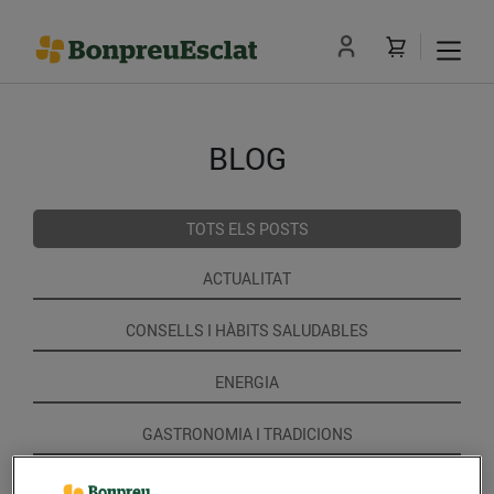
BLOG
TOTS ELS POSTS
ACTUALITAT
CONSELLS I HÀBITS SALUDABLES
ENERGIA
GASTRONOMIA I TRADICIONS
RECEPTES