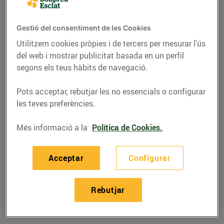
Gestió del consentiment de les Cookies
Utilitzem cookies pròpies i de tercers per mesurar l’ús
del web i mostrar publicitat basada en un perfil
segons els teus hàbits de navegació.
Pots acceptar, rebutjar les no essencials o configurar
les teves preferències.
Més informació a la
Política de Cookies.
RECEPTES
Acceptar
Configurar
Recepta de lasanya de
llonganissa i albergínia
Rebutjar
03/de juliol/2020