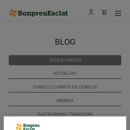
BLOG
TOTS ELS POSTS
ACTUALITAT
CONSELLS I HÀBITS SALUDABLES
ENERGIA
GASTRONOMIA I TRADICIONS
RECEPTES