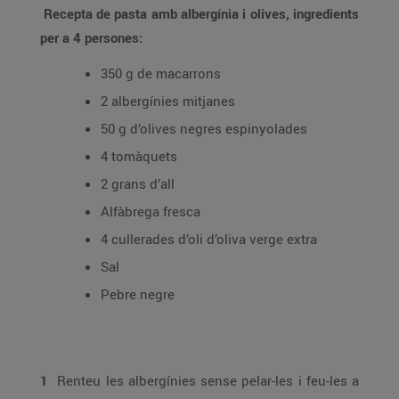
Recepta de pasta amb albergínia i olives, ingredients
per a 4 persones:
350 g de macarrons
2 albergínies mitjanes
50 g d’olives negres espinyolades
4 tomàquets
2 grans d’all
Alfàbrega fresca
4 cullerades d’oli d’oliva verge extra
Sal
Pebre negre
1
Renteu les albergínies sense pelar-les i feu-les a