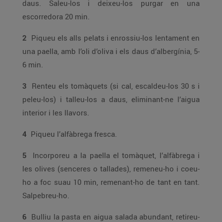
daus. Saleu-los i deixeu-los purgar en una
escorredora 20 min.
2
Piqueu els alls pelats i enrossiu-los lentament en
una paella, amb l’oli d’oliva i els daus d’albergínia, 5-
6 min.
3
Renteu els tomàquets (si cal, escaldeu-los 30 s i
peleu-los) i talleu-los a daus, eliminant-ne l’aigua
interior i les llavors.
4
Piqueu l’alfàbrega fresca.
5
Incorporeu a la paella el tomàquet, l’alfàbrega i
les olives (senceres o tallades), remeneu-ho i coeu-
ho a foc suau 10 min, remenant-ho de tant en tant.
Salpebreu-ho.
6
Bulliu la pasta en aigua salada abundant, retireu-