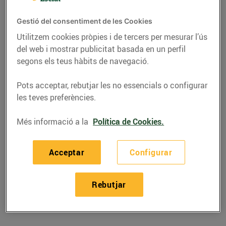
Gestió del consentiment de les Cookies
Utilitzem cookies pròpies i de tercers per mesurar l’ús
del web i mostrar publicitat basada en un perfil
segons els teus hàbits de navegació.
Pots acceptar, rebutjar les no essencials o configurar
les teves preferències.
Més informació a la
Política de Cookies.
RECEPTES
Acceptar
Configurar
Recepta de pasta amb
albergínia i olives
Rebutjar
31/de maig/2019