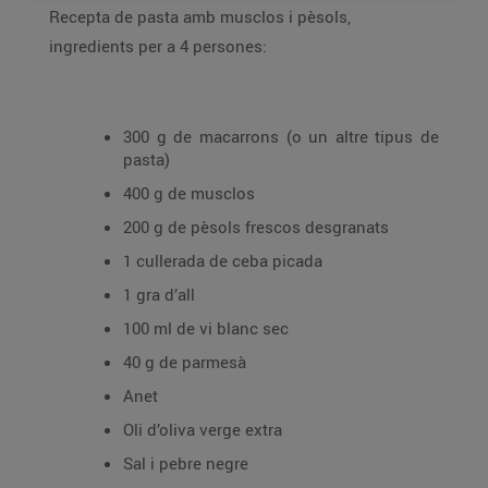
Recepta de pasta amb musclos i pèsols,
ingredients per a 4 persones:
300 g de macarrons (o un altre tipus de
pasta)
400 g de musclos
200 g de pèsols frescos desgranats
1 cullerada de ceba picada
1 gra d’all
100 ml de vi blanc sec
40 g de parmesà
Anet
Oli d’oliva verge extra
Sal i pebre negre