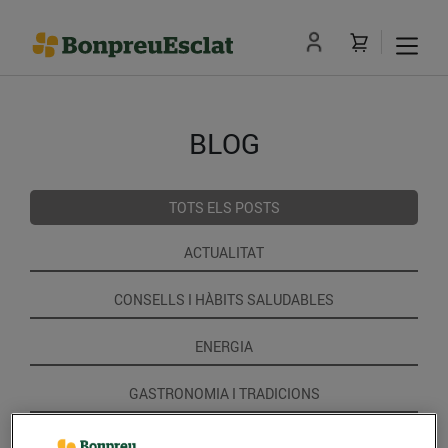
BLOG
TOTS ELS POSTS
ACTUALITAT
CONSELLS I HÀBITS SALUDABLES
ENERGIA
GASTRONOMIA I TRADICIONS
RECEPTES