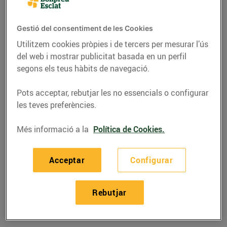
Gestió del consentiment de les Cookies
Utilitzem cookies pròpies i de tercers per mesurar l’ús
del web i mostrar publicitat basada en un perfil
segons els teus hàbits de navegació.
Pots acceptar, rebutjar les no essencials o configurar
les teves preferències.
Més informació a la
Política de Cookies.
RECEPTES
Acceptar
Configurar
Recepta de pasta amb
musclos i pèsols
Rebutjar
08/de març/2019