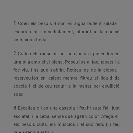
1
Coeu els pèsols 4 min en aigua bullent salada i
escorreu-los immediatament, aturant-ne la cocció
amb aigua freda.
2
Grateu els musclos per netejar-los i poseu-los en
una olla amb el vi blanc. Poseu-los al foc, tapats i a
foc viu, fins que s’obrin. Retireu-los de la closca i
reserveu-los en calent mentre filtreu el líquid de
cocció i el deixeu reduir a la meitat per ebullició
suau.
3
Escalfeu oli en una cassola i feu-hi suar l’all, just
esclafat, i la ceba, sense que agafin color. Afegiu-hi
els pèsols cuits, els musclos i el suc reduït, i feu
que arrenqui el bull.