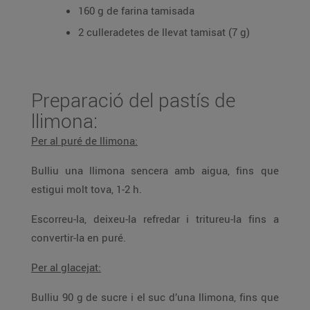
160 g de farina tamisada
2 culleradetes de llevat tamisat (7 g)
Preparació del pastís de
llimona:
Per al puré de llimona:
Bulliu una llimona sencera amb aigua, fins que
estigui molt tova, 1-2 h.
Escorreu-la, deixeu-la refredar i tritureu-la fins a
convertir-la en puré.
Per al glacejat:
Bulliu 90 g de sucre i el suc d’una llimona, fins que