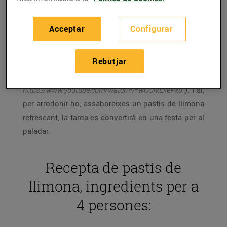
Una tarda qualsevol a casa pot deixar de ser
avorrida, fins i tot un dia de pluja com avui, si
Acceptar
Configurar
deixes volar la imaginació observant, des de la
finestra un llimoner de color groc sota el cel blau
Rebutjar
per la finestra, com explica la cançó
Lemon Tree
del
grup de rock alemany Fools Garden
(
https://www.youtube.com/watch?v=wCQfkEkePx8
)
. I si,
per arrodonir-ho, assaboreixes un pastís de llimona
refrescant, la tarda es convertirà en una festa per al
paladar.
Recepta de pastís de
llimona, ingredients per a
4 persones: