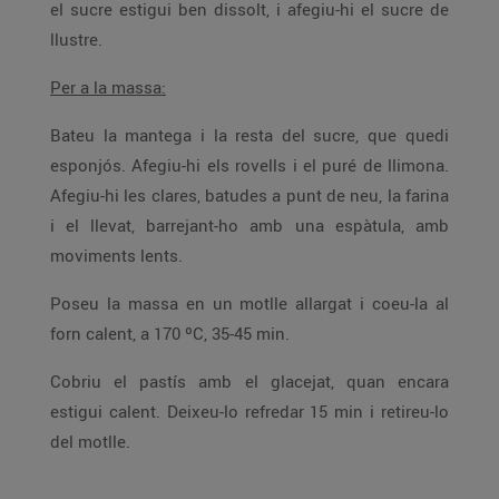
el sucre estigui ben dissolt, i afegiu-hi el sucre de
llustre.
Per a la massa:
Bateu la mantega i la resta del sucre, que quedi
esponjós. Afegiu-hi els rovells i el puré de llimona.
Afegiu-hi les clares, batudes a punt de neu, la farina
i el llevat, barrejant-ho amb una espàtula, amb
moviments lents.
Poseu la massa en un motlle allargat i coeu-la al
forn calent, a 170 ºC, 35-45 min.
Cobriu el pastís amb el glacejat, quan encara
estigui calent. Deixeu-lo refredar 15 min i retireu-lo
del motlle.