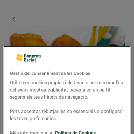
Gestió del consentiment de les Cookies
Utilitzem cookies pròpies i de tercers per mesurar l’ús
RECEPTES
del web i mostrar publicitat basada en un perfil
segons els teus hàbits de navegació.
Recepta de pastís de
llimona
Pots acceptar, rebutjar les no essencials o configurar
les teves preferències.
31/de març/2020
Més informació a la
Política de Cookies.