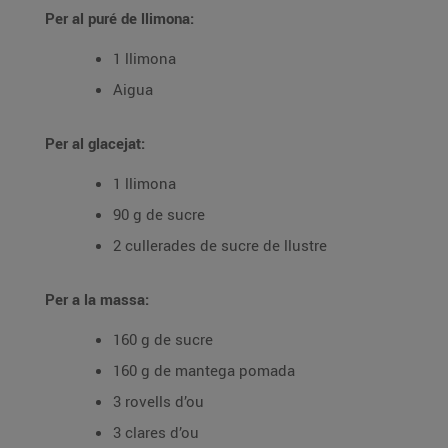
Per al puré de llimona:
1 llimona
Aigua
Per al glacejat:
1 llimona
90 g de sucre
2 cullerades de sucre de llustre
Per a la massa:
160 g de sucre
160 g de mantega pomada
3 rovells d’ou
3 clares d’ou