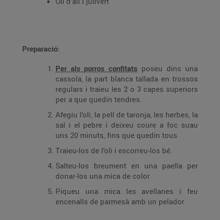
Oli d’all i julivert
Preparació:
Per als porros confitats
poseu dins una
cassola, la part blanca tallada en trossos
regulars i traieu les 2 o 3 capes superiors
per a que quedin tendres.
Afegiu l’oli, la pell de taronja, les herbes, la
sal i el pebre i deixeu coure a foc suau
uns 20 minuts, fins que quedin tous
Traieu-los de l’oli i escorreu-los bé.
Salteu-los breument en una paella per
donar-los una mica de color
Piqueu una mica les avellanes i feu
encenalls de parmesà amb un pelador