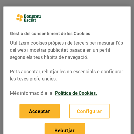
Gestió del consentiment de les Cookies
Utilitzem cookies pròpies i de tercers per mesurar l’ús
del web i mostrar publicitat basada en un perfil
segons els teus hàbits de navegació.
Pots acceptar, rebutjar les no essencials o configurar
les teves preferències.
RECEPTES
Més informació a la
Política de Cookies.
Recepta de porros
confitats a l’aroma de
Acceptar
Configurar
taronja, cecina i
avellanes
Rebutjar