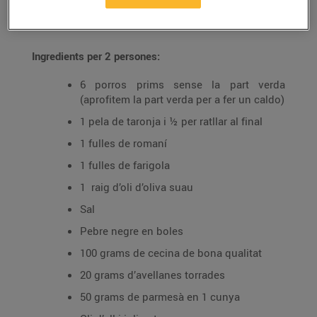
25/de juny/2020
Ingredients per 2 persones:
6 porros prims sense la part verda
(aprofitem la part verda per a fer un caldo)
1 pela de taronja i ½ per ratllar al final
1 fulles de romaní
1 fulles de farigola
1 raig d’oli d’oliva suau
Sal
Pebre negre en boles
100 grams de cecina de bona qualitat
20 grams d’avellanes torrades
50 grams de parmesà en 1 cunya