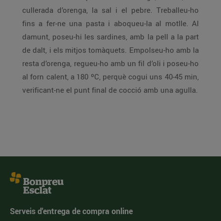
cullerada d’orenga, la sal i el pebre. Treballeu-ho
fins a fer-ne una pasta i aboqueu-la al motlle. Al
damunt, poseu-hi les sardines, amb la pell a la part
de dalt, i els mitjos tomàquets. Empolseu-ho amb la
resta d’orenga, regueu-ho amb un fil d’oli i poseu-ho
al forn calent, a 180 ºC, perquè cogui uns 40-45 min,
verificant-ne el punt final de cocció amb una agulla.
Serveis d'entrega de compra online