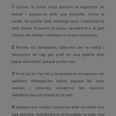
1
Estireu la pasta brisa damunt la superfície de
treball i punxeu-la amb una forquilla. Unteu el
motlle de quiche amb mantega tova i empolseu-lo
amb farina. Poseu-hi la pasta, ajustant-la a la part
interior del motlle i retallant-ne el que sobresurti.
2
Renteu els tomàquets, talleu-los per la meitat i
deixeu-los de cap per avall en una graella amb
paper absorbent, perquè perdin suc.
3
Si no us ho han fet a la peixateria, escaparreu les
sardines, filetegeu-les sense separar les dues
meitats i poliu-les retirant-ne les espines.
Salpebreu-les pel costat de la carn.
4
Separeu dos rovells i bateu-los amb els altres dos
ous sencers. Incorporeu-hi el formatge, la nata, una