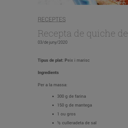
RECEPTES
Recepta de quiche de
03/de juny/2020
Tipus de plat: P
eix i marisc
Ingredients
Per a la massa:
300 g de farina
150 g de mantega
1 ou gros
½ culleradeta de sal