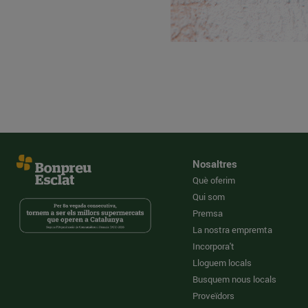
Nosaltres
Què oferim
Qui som
Premsa
La nostra empremta
Incorpora't
Lloguem locals
Busquem nous locals
Proveïdors