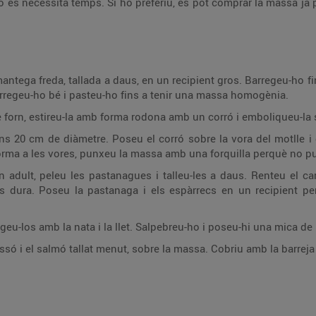
rò es necessita temps. Si ho preferiu, es pot comprar la massa ja p
mantega freda, tallada a daus, en un recipient gros. Barregeu-ho f
. Barregeu-ho bé i pasteu-ho fins a tenir una massa homogènia.
forn, estireu-la amb forma rodona amb un corró i emboliqueu-la s
ns 20 cm de diàmetre. Poseu el corró sobre la vora del motlle i 
ma a les vores, punxeu la massa amb una forquilla perquè no pugi
n adult, peleu les pastanagues i talleu-les a daus. Renteu el ca
és dura. Poseu la pastanaga i els espàrrecs en un recipient p
egeu-los amb la nata i la llet. Salpebreu-ho i poseu-hi una mica d
só i el salmó tallat menut, sobre la massa. Cobriu amb la barreja d