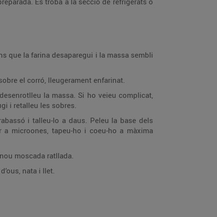
reparada. Es troba a la secció de refrigerats o
ins que la farina desaparegui i la massa sembli
obre el corró, lleugerament enfarinat.
desenrotlleu la massa. Si ho veieu complicat,
 i retalleu les sobres.
rabassó i talleu-lo a daus. Peleu la base dels
er a microones, tapeu-ho i coeu-ho a màxima
e nou moscada ratllada.
’ous, nata i llet.