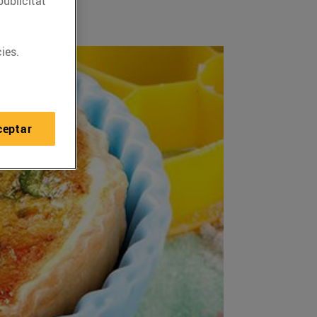
publicitat
ies.
ceptar