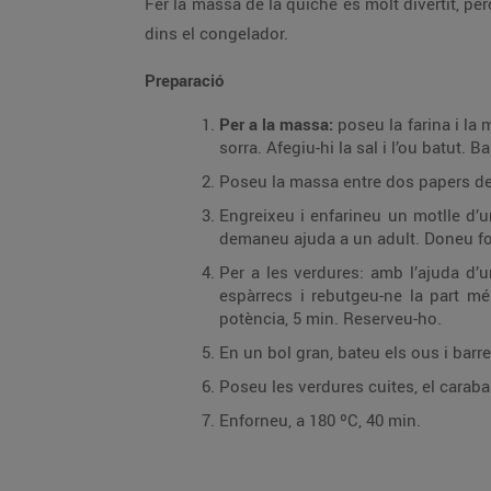
Fer la massa de la quiche és molt divertit, pe
dins el congelador.
Preparació
Per a la massa:
poseu la farina i la 
sorra. Afegiu-hi la sal i l’ou batut
Poseu la massa entre dos papers de 
Engreixeu i enfarineu un motlle d’u
demaneu ajuda a un adult. Doneu for
Per a les verdures: amb l’ajuda d’u
espàrrecs i rebutgeu-ne la part m
potència, 5 min. Reserveu-ho.
En un bol gran, bateu els ous i barr
Poseu les verdures cuites, el carabas
Enforneu, a 180 ºC, 40 min.