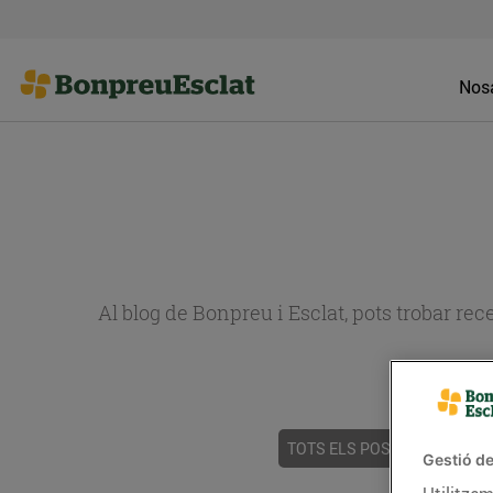
Nosa
Al blog de Bonpreu i Esclat, pots trobar re
TOTS ELS POSTS
ACTUALI
Gestió de