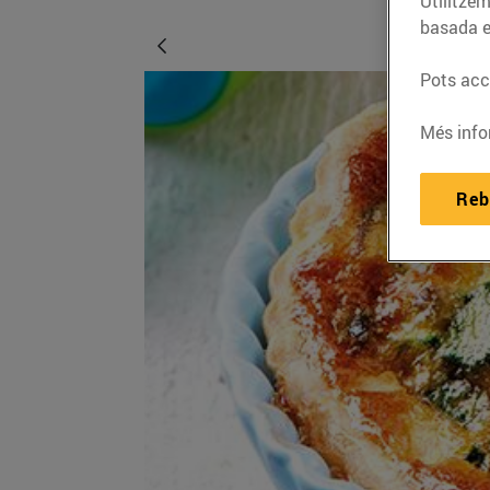
Utilitzem
basada e
Pots acce
Més info
Reb