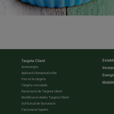
Establ
Targeta Client
Avantatges
Incorpo
Aplicació BonpreuEsclat
Energi
Fes-te la targeta
Mobilit
Targeta vinculada
Renovació de Targeta Client
Modificació dades Targeta Client
Sol·licitud de facturació
Facturació tiquets