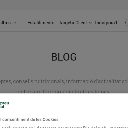
ltres
Establiments
Targeta Client
Incorpora't
BLOG
ceptes, consells nutricionals, informació d’actualitat
del nostre territori i molts altres temes.
TAT
CONSELLS I HÀBITS SALUDABLES
ENERGIA
GASTRONOMIA
l consentiment de les Cookies