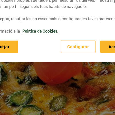
 cookies pròpies i de tercers per mesurar l’ús del web i mostrar 
n un perfil segons els teus hàbits de navegació.
ptar, rebutjar les no essencials o configurar les teves preferènc
rmació a la
Política de Cookies.
utjar
Configurar
Ac