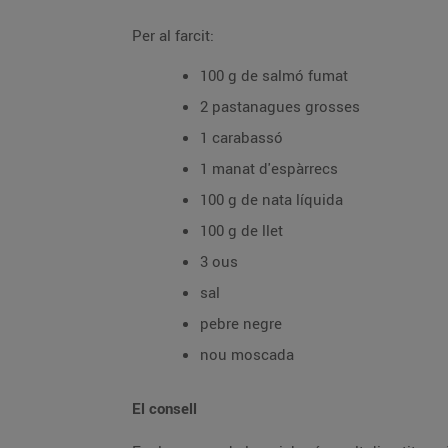
Per al farcit:
100 g de salmó fumat
2 pastanagues grosses
1 carabassó
1 manat d'espàrrecs
100 g de nata líquida
100 g de llet
3 ous
sal
pebre negre
nou moscada
El consell