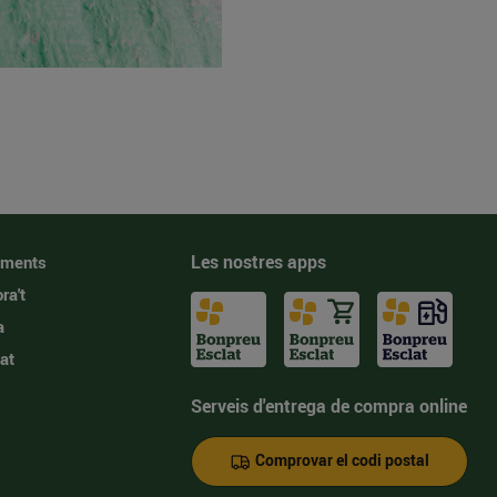
Les nostres apps
iments
ra't
a
at
Serveis d'entrega de compra online
Comprovar el codi postal