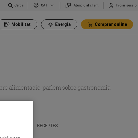
Cerca
Atenció al client
Iniciar sessió
CAT
Mobilitat
Energia
Comprar online
 sobre alimentació, parlem sobre gastronomia
 I TRADICIONS
RECEPTES