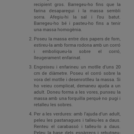
recipient gros. Barregeu-ho fins que la
farina desaparegui i la massa sembli
sorra. Afegiu-hi la sal i l’ou batut.
Barregeu-ho bé i pasteu-ho fins a tenir
una massa homogènia.
Poseu la massa entre dos papers de forn,
estireu-la amb forma rodona amb un corró
i emboliqueu-la sobre el corró,
lleugerament enfarinat.
Engreixeu i enfarineu un motlle d’uns 20
cm de diàmetre. Poseu el corró sobre la
vora del motlle i desenrotlleu la massa. Si
ho veieu complicat, demaneu ajuda a un
adult. Doneu forma a les vores, punxeu la
massa amb una forquilla perquè no pugi i
retalleu les sobres.
Per a les verdures: amb l’ajuda d’un adult,
peleu les pastanagues i talleu-les a daus.
Renteu el carabassó i talleu-lo a daus.
Peleu la base dels espàrrecs i rebutgeu-