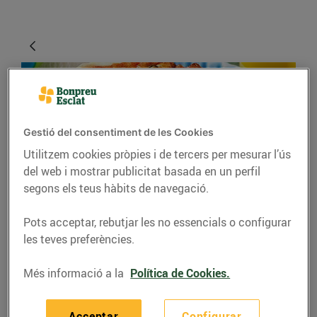
Gestió del consentiment de les Cookies
Utilitzem cookies pròpies i de tercers per mesurar l’ús
del web i mostrar publicitat basada en un perfil
segons els teus hàbits de navegació.
RECEPTES
Pots acceptar, rebutjar les no essencials o configurar
Recepta de quiche de
les teves preferències.
verdures i salmó
Més informació a la
Política de Cookies.
03/de juny/2020
Acceptar
Configurar