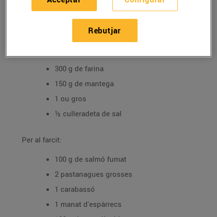
Tipus de plat: P
eix i marisc
Ingredients
Rebutjar
Per a la massa:
300 g de farina
150 g de mantega
1 ou gros
½ culleradeta de sal
Per al farcit:
100 g de salmó fumat
2 pastanagues grosses
1 carabassó
1 manat d'espàrrecs