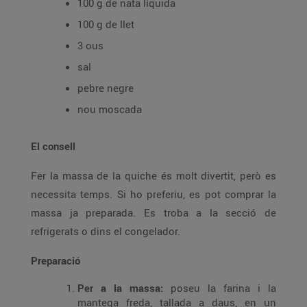
100 g de nata líquida
100 g de llet
3 ous
sal
pebre negre
nou moscada
El consell
Fer la massa de la quiche és molt divertit, però es
necessita temps. Si ho preferiu, es pot comprar la
massa ja preparada. Es troba a la secció de
refrigerats o dins el congelador.
Preparació
Per a la massa:
poseu la farina i la
mantega freda, tallada a daus, en un