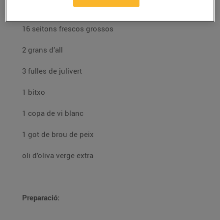
Ingredients per a 4 persones:
16 seitons frescos grossos
2 grans d’all
3 fulles de julivert
1 bitxo
1 copa de vi blanc
1 got de brou de peix
oli d’oliva verge extra
Preparació: