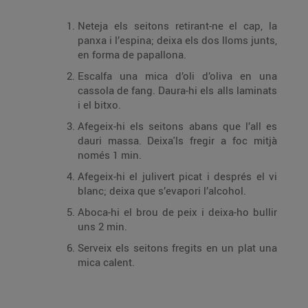
Neteja els seitons retirant-ne el cap, la
panxa i l’espina; deixa els dos lloms junts,
en forma de papallona.
Escalfa una mica d’oli d’oliva en una
cassola de fang. Daura-hi els alls laminats
i el bitxo.
Afegeix-hi els seitons abans que l’all es
dauri massa. Deixa'ls fregir a foc mitjà
només 1 min.
Afegeix-hi el julivert picat i després el vi
blanc; deixa que s’evapori l’alcohol.
Aboca-hi el brou de peix i deixa-ho bullir
uns 2 min.
Serveix els seitons fregits en un plat una
mica calent.