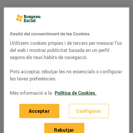
Gestió del consentiment de les Cookies
Utilitzem cookies pròpies i de tercers per mesurar l’ús
del web i mostrar publicitat basada en un perfil
segons els teus hàbits de navegació.
Pots acceptar, rebutjar les no essencials o configurar
les teves preferències.
RECEPTES
Més informació a la
Política de Cookies.
Recepta de seitons
fregits amb vi blanc
Acceptar
Configurar
11/de juny/2020
Rebutjar