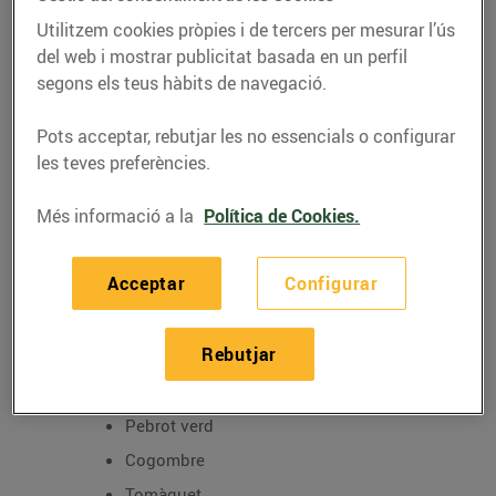
Utilitzem cookies pròpies i de tercers per mesurar l’ús
del web i mostrar publicitat basada en un perfil
segons els teus hàbits de navegació.
Pots acceptar, rebutjar les no essencials o configurar
RECEPTES
les teves preferències.
Recepta de timbal de
Més informació a la
Política de Cookies.
patata
30/de març/2020
Acceptar
Configurar
Ingredients per a la recepta de timbal de patata:
Rebutjar
Patata bullida
Pebrot verd
Cogombre
Tomàquet