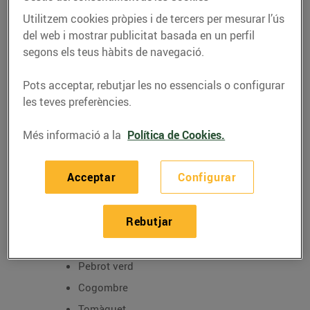
Utilitzem cookies pròpies i de tercers per mesurar l’ús
del web i mostrar publicitat basada en un perfil
segons els teus hàbits de navegació.
Pots acceptar, rebutjar les no essencials o configurar
RECEPTES
les teves preferències.
Recepta de timbal de
Més informació a la
Política de Cookies.
patata
30/de març/2020
Acceptar
Configurar
Ingredients per a la recepta de timbal de patata:
Rebutjar
Patata bullida
Pebrot verd
Cogombre
Tomàquet