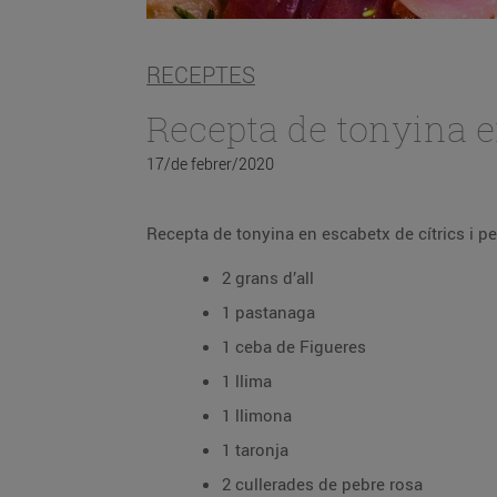
RECEPTES
Recepta de tonyina en
17/de febrer/2020
2 grans d’all
1 pastanaga
1 ceba de Figueres
1 llima
1 llimona
1 taronja
2 cullerades de pebre rosa