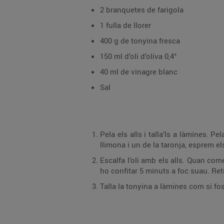
2 branquetes de farigola
1 fulla de llorer
400 g de tonyina fresca
150 ml d’oli d’oliva 0,4°
40 ml de vinagre blanc
Sal
Pela els alls i talla’ls a làmines. Pela la pastanaga i talla-la a rodanxes fines. Pela la ce
Escalfa l’oli amb els alls. Quan comencin a enrossir, afegeix-hi la ceba, la pastanaga, el