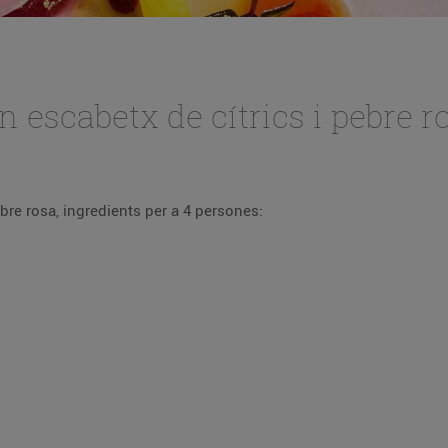
 escabetx de cítrics i pebre r
Recepta de tonyina en escabetx de cítrics i pebre rosa, ingredients per a 4 persones: