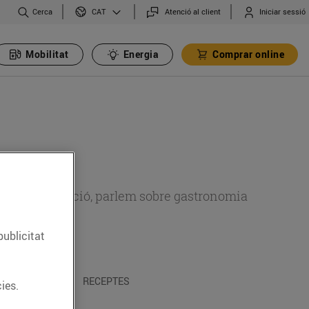
Cerca
Atenció al client
Iniciar sessió
CAT
Mobilitat
Energia
Comprar online
 sobre alimentació, parlem sobre gastronomia
publicitat
 I TRADICIONS
RECEPTES
ies.