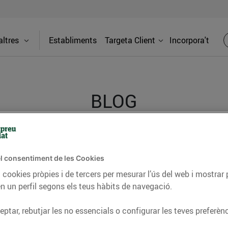
ltres
Establiments
Targeta Client
Incorpora't
BLOG
ceptes, consells nutricionals, informació d’actualitat
l consentiment de les Cookies
del nostre territori i molts altres temes.
 cookies pròpies i de tercers per mesurar l’ús del web i mostrar 
n un perfil segons els teus hàbits de navegació.
TAT
CONSELLS I HÀBITS SALUDABLES
ENERGIA
GASTRONOMIA
ptar, rebutjar les no essencials o configurar les teves preferènc