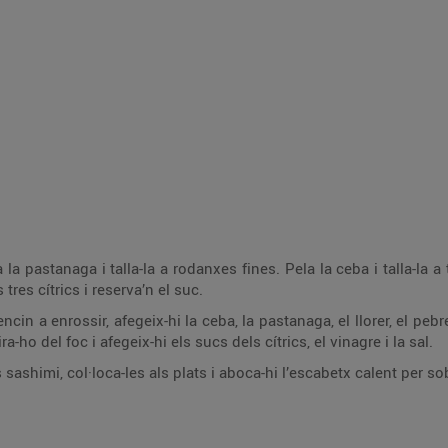
ba i talla-la a tires. Treu un tros de pell de la llima, un de la
llimona i un de la taronja, esprem els tres cítrics i reserva’n el suc.
 llorer, el pebre rosa, la farigola i les pells dels cítrics. Deixa-
ho confitar 5 minuts a foc suau. Retira-ho del foc i afegeix-hi els sucs dels cítrics, el vinagre i la sal.
Talla la tonyina a làmines com si fos sashimi, col·loca-les als plats i aboca-hi l’escab