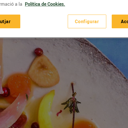
rmació a la
Política de Cookies.
utjar
Configurar
Ac