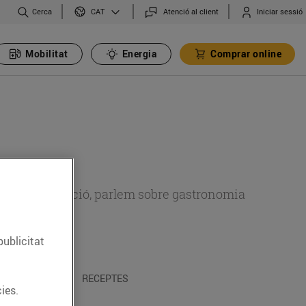
Cerca
Atenció al client
Iniciar sessió
CAT
Mobilitat
Energia
Comprar online
 sobre alimentació, parlem sobre gastronomia
publicitat
 I TRADICIONS
RECEPTES
ies.