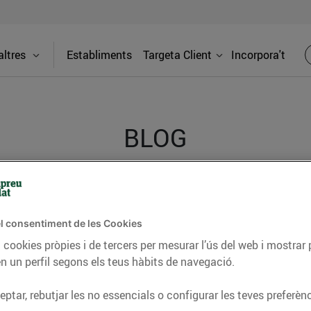
ltres
Establiments
Targeta Client
Incorpora't
BLOG
ceptes, consells nutricionals, informació d’actualitat
del nostre territori i molts altres temes.
l consentiment de les Cookies
 cookies pròpies i de tercers per mesurar l’ús del web i mostrar 
n un perfil segons els teus hàbits de navegació.
TAT
CONSELLS I HÀBITS SALUDABLES
ENERGIA
GASTRONOMIA
ptar, rebutjar les no essencials o configurar les teves preferènc