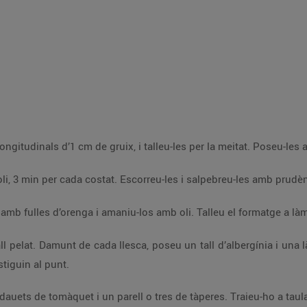
ongitudinals d’1 cm de gruix, i talleu-les per la meitat. Poseu-les 
li, 3 min per cada costat. Escorreu-les i salpebreu-les amb prudèn
mb fulles d’orenga i amaniu-los amb oli. Talleu el formatge a làmi
 pelat. Damunt de cada llesca, poseu un tall d’albergínia i una 
stiguin al punt.
auets de tomàquet i un parell o tres de tàperes. Traieu-ho a taul