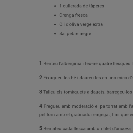
1 cullerada de tàperes
Orenga fresca
Oli d’oliva verge extra
Sal pebre negre
1
Renteu l’albergínia i feu-ne quatre llesques l
2
Eixugueu-les bé i daureu-les en una mica d’o
3
Talleu els tomàquets a dauets, barregeu-los a
4
Fregueu amb moderació el pa torrat amb l’all
pel forn amb el gratinador engegat, fins que e
5
Remateu cada llesca amb un filet d’anxova, d