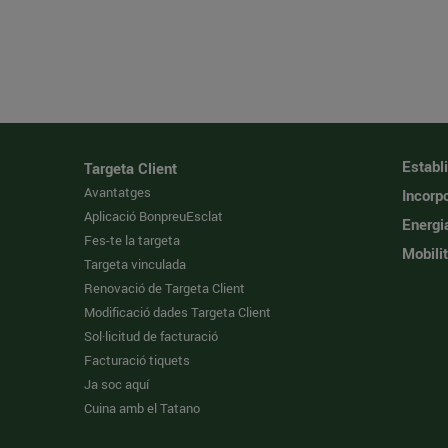
Establ
Targeta Client
Avantatges
Incorpo
Aplicació BonpreuEsclat
Energi
Fes-te la targeta
Mobilit
Targeta vinculada
Renovació de Targeta Client
Modificació dades Targeta Client
Sol·licitud de facturació
Facturació tiquets
Ja soc aquí
Cuina amb el Tatano