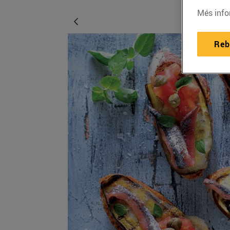
Més info
Reb