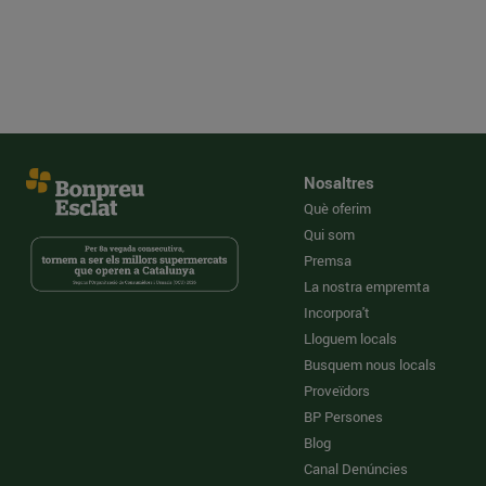
Nosaltres
Què oferim
Qui som
Premsa
La nostra empremta
Incorpora't
Lloguem locals
Busquem nous locals
Proveïdors
BP Persones
Blog
Canal Denúncies