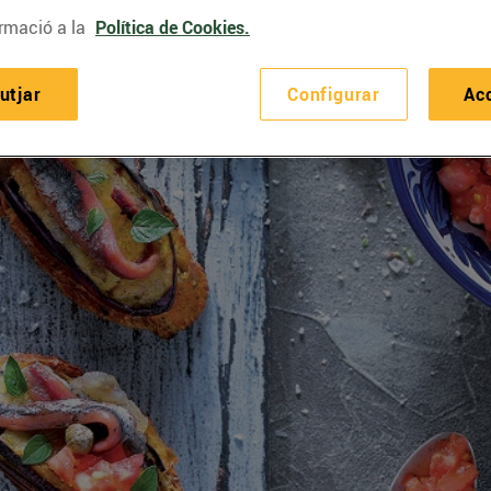
rmació a la
Política de Cookies.
utjar
Configurar
Ac