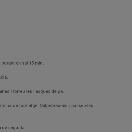
a purgar en sal 15 min.
cia.
nes i torreu les llesques de pa.
làmina de formatge. Salpebreu-les i passeu-les
a de seguida.