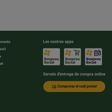
Les nostres apps
iments
ra't
a
at
Serveis d'entrega de compra online
Comprovar el codi postal