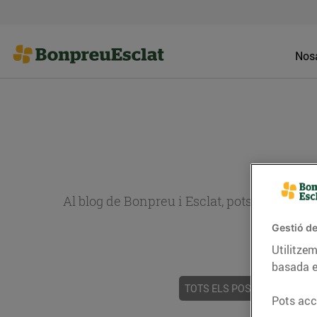
Nosa
Al blog de Bonpreu i Esclat, pots trobar re
Gestió de
Utilitzem
basada e
TOTS ELS POSTS
ACTUALI
Pots acce