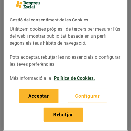
Gestió del consentiment de les Cookies
Utilitzem cookies pròpies i de tercers per mesurar l’ús
del web i mostrar publicitat basada en un perfil
segons els teus hàbits de navegació.
Pots acceptar, rebutjar les no essencials o configurar
les teves preferències.
Més informació a la
Política de Cookies.
RECEPTES
Recepta de torrades
Acceptar
Configurar
d'albergínies farcides
de mozzarella i
Rebutjar
anxoves