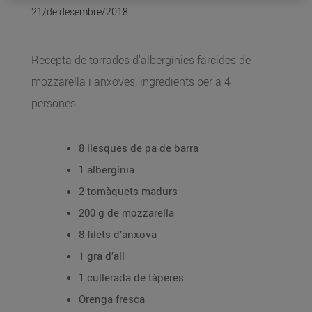
21/de desembre/2018
Recepta de torrades d'albergínies farcides de
mozzarella i anxoves, ingredients per a 4
persones:
8 llesques de pa de barra
1 albergínia
2 tomàquets madurs
200 g de mozzarella
8 filets d’anxova
1 gra d’all
1 cullerada de tàperes
Orenga fresca