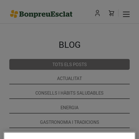
BLOG
TOTS ELS POSTS
ACTUALITAT
CONSELLS I HÀBITS SALUDABLES
ENERGIA
GASTRONOMIA I TRADICIONS
RECEPTES