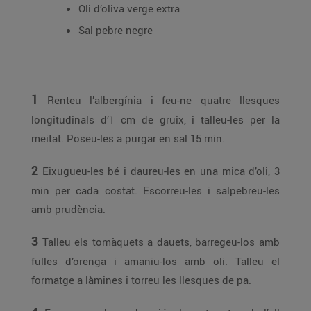
Oli d’oliva verge extra
Sal pebre negre
1
Renteu l’albergínia i feu-ne quatre llesques
longitudinals d’1 cm de gruix, i talleu-les per la
meitat. Poseu-les a purgar en sal 15 min.
2
Eixugueu-les bé i daureu-les en una mica d’oli, 3
min per cada costat. Escorreu-les i salpebreu-les
amb prudència.
3
Talleu els tomàquets a dauets, barregeu-los amb
fulles d’orenga i amaniu-los amb oli. Talleu el
formatge a làmines i torreu les llesques de pa.