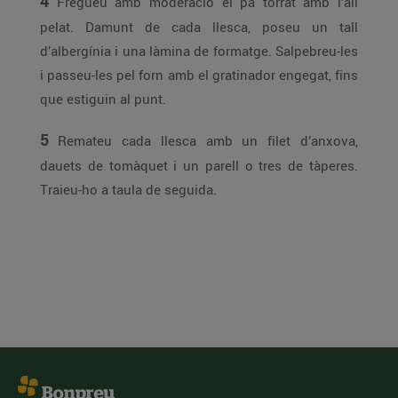
4
Fregueu amb moderació el pa torrat amb l’all
pelat. Damunt de cada llesca, poseu un tall
d’albergínia i una làmina de formatge. Salpebreu-les
i passeu-les pel forn amb el gratinador engegat, fins
que estiguin al punt.
5
Remateu cada llesca amb un filet d’anxova,
dauets de tomàquet i un parell o tres de tàperes.
Traieu-ho a taula de seguida.