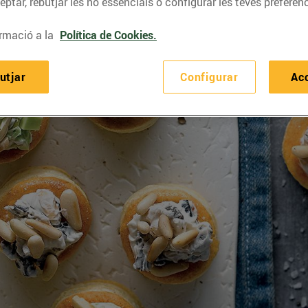
ptar, rebutjar les no essencials o configurar les teves preferènc
rmació a la
Política de Cookies.
utjar
Configurar
Ac