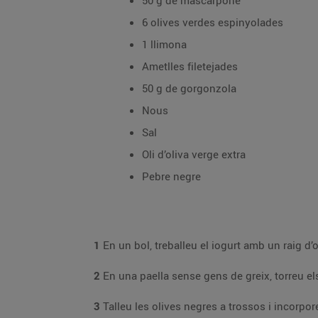
50 g de mascarpone
6 olives verdes espinyolades
1 llimona
Ametlles filetejades
50 g de gorgonzola
Nous
Sal
Oli d’oliva verge extra
Pebre negre
1
En un bol, treballeu el iogurt amb un raig d’o
2
En una paella sense gens de greix, torreu el
3