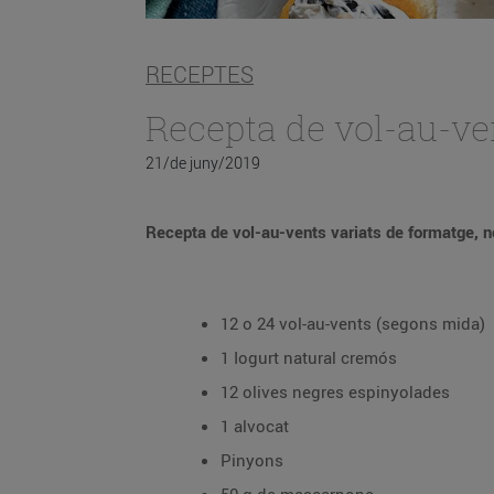
RECEPTES
Recepta de vol-au-ven
21/de juny/2019
Recepta de vol-au-vents variats de formatge, n
12 o 24 vol-au-vents (segons mida)
1 Iogurt natural cremós
12 olives negres espinyolades
1 alvocat
Pinyons