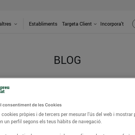
ltres
Establiments
Targeta Client
Incorpora't
BLOG
ceptes, consells nutricionals, informació d’actualitat
del nostre territori i molts altres temes.
l consentiment de les Cookies
 cookies pròpies i de tercers per mesurar l’ús del web i mostrar 
n un perfil segons els teus hàbits de navegació.
TAT
CONSELLS I HÀBITS SALUDABLES
ENERGIA
GASTRONOMIA