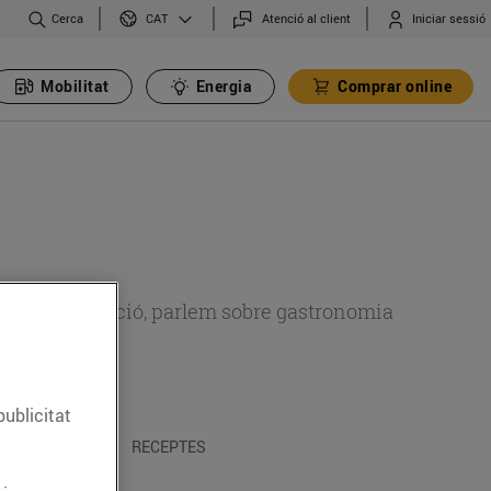
Cerca
Atenció al client
Iniciar sessió
CAT
Mobilitat
Energia
Comprar online
 sobre alimentació, parlem sobre gastronomia
publicitat
 I TRADICIONS
RECEPTES