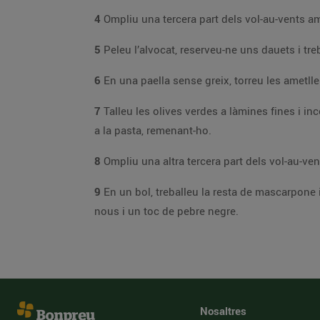
4
5
6
En una paella sense greix, torreu les ametlle
7
Talleu les ol
a la pasta, remenant-ho.
8
9
En un bol, treballeu la resta de mascarpone i el gorgonzola fins a fer-ne una pasta homogènia. Ompliu-ne la resta de vol-au-vents i acabeu-los
nous i un toc de pebre negre.
Nosaltres