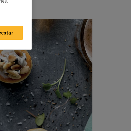
ies.
ceptar