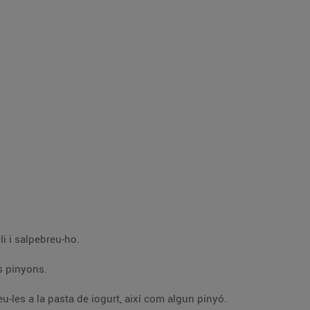
li i salpebreu-ho.
s pinyons.
Talleu les olives negres a trossos i incorporeu-les a la pasta de iogurt, així com algun pinyó.