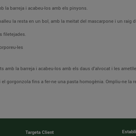
Ompliu una tercera part dels vol-au-vents amb la barreja i acabeu-los amb els pinyons.
Peleu l’alvocat, reserveu-ne uns dauets i treballeu la resta en un bol, amb la meitat del mascarpone
s filetejades.
ives verdes a làmines fines i incorporeu-les
Ompliu una altra tercera part dels vol-au-vents amb la barreja i acabeu-los amb els daus d’alvocat i le
 amb mitges
Establ
Targeta Client