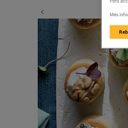
Pots acce
Més info
Reb