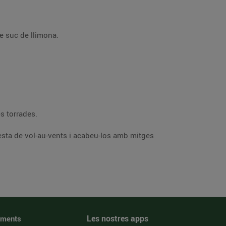
 i un raig de suc de llimona.
s ametlles torrades.
Les nostres apps
iments