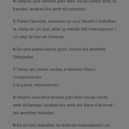
4
Ompliu una tercera part dels vol-au-vents amb la
barreja i acabeu-los amb els pinyons.
5
Peleu l’alvocat, reserveu-ne uns dauets i treballeu
la resta en un bol, amb la meitat del mascarpone i
un raig de suc de llimona.
6
En una paella sense greix, torreu les ametlles
filetejades.
7
Talleu les olives verdes a làmines fines i
incorporeu-les
a la pasta, remenant-ho.
8
Ompliu una altra tercera part dels vol-au-vents
amb la barreja i acabeu-los amb els daus d’alvocat i
les ametlles torrades.
9
En un bol, treballeu la resta de mascarpone i el