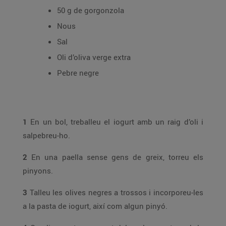
50 g de gorgonzola
Nous
Sal
Oli d’oliva verge extra
Pebre negre
1
En un bol, treballeu el iogurt amb un raig d’oli i
salpebreu-ho.
2
En una paella sense gens de greix, torreu els
pinyons.
3
Talleu les olives negres a trossos i incorporeu-les
a la pasta de iogurt, així com algun pinyó.