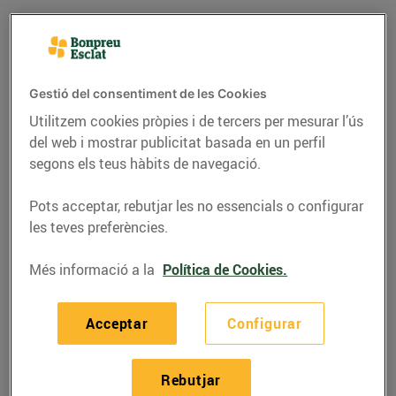
Gestió del consentiment de les Cookies
Utilitzem cookies pròpies i de tercers per mesurar l’ús
del web i mostrar publicitat basada en un perfil
segons els teus hàbits de navegació.
Pots acceptar, rebutjar les no essencials o configurar
les teves preferències.
RECEPTES
Més informació a la
Política de Cookies.
Recepta de vol-au-
vents variats de
Acceptar
Configurar
formatge, nous i
alvocat
Rebutjar