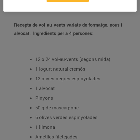
21/de juny/2019
Recepta de vol-au-vents variats de formatge, nous i
alvocat.
Ingredients per a 4 persones:
12 o 24 vol-au-vents (segons mida)
1 Iogurt natural cremós
12 olives negres espinyolades
1 alvocat
Pinyons
50 g de mascarpone
6 olives verdes espinyolades
1 llimona
Ametlles filetejades