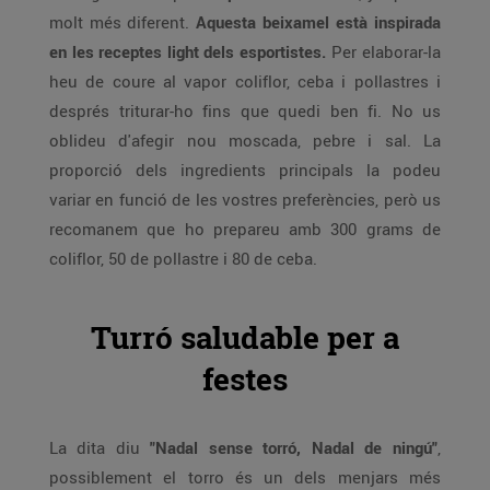
molt més diferent.
Aquesta beixamel està inspirada
en les receptes light dels esportistes.
Per elaborar-la
heu de coure al vapor coliflor, ceba i pollastres i
després triturar-ho fins que quedi ben fi. No us
oblideu d'afegir nou moscada, pebre i sal. La
proporció dels ingredients principals la podeu
variar en funció de les vostres preferències, però us
recomanem que ho prepareu amb 300 grams de
coliflor, 50 de pollastre i 80 de ceba.
Turró saludable per a
festes
La dita diu
"Nadal sense torró, Nadal de ningú"
,
possiblement el torro és un dels menjars més