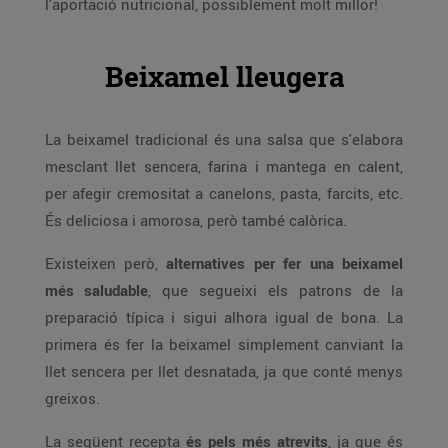
l'aportació nutricional, possiblement molt millor!
Beixamel lleugera
La beixamel tradicional és una salsa que s'elabora
mesclant llet sencera, farina i mantega en calent,
per afegir cremositat a canelons, pasta, farcits, etc.
És deliciosa i amorosa, però també calòrica.
Existeixen però,
alternatives per fer una beixamel
més saludable
, que segueixi els patrons de la
preparació típica i sigui alhora igual de bona. La
primera és fer la beixamel simplement canviant la
llet sencera per llet desnatada, ja que conté menys
greixos.
La següent recepta
és pels més atrevits
, ja que és