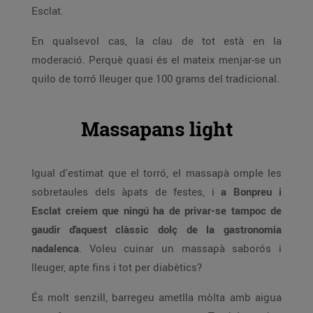
Esclat.
En qualsevol cas, la clau de tot està en la
moderació. Perquè quasi és el mateix menjar-se un
quilo de torró lleuger que 100 grams del tradicional.
Massapans light
Igual d'estimat que el torró, el massapà omple les
sobretaules dels àpats de festes, i
a Bonpreu i
Esclat creiem que ningú ha de privar-se tampoc de
gaudir d'aquest clàssic dolç de la gastronomia
nadalenca
. Voleu cuinar un massapà saborós i
lleuger, apte fins i tot per diabètics?
És molt senzill, barregeu ametlla mòlta amb aigua