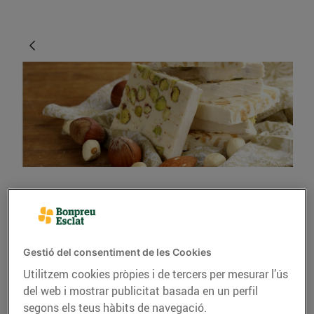
GASTRONOMIA I TRADICIONS
Receptes de Nadal, però
més lleugeres
Gestió del consentiment de les Cookies
Utilitzem cookies pròpies i de tercers per mesurar l’ús
13/de desembre/2018
del web i mostrar publicitat basada en un perfil
segons els teus hàbits de navegació.