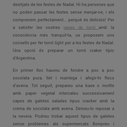
desitjats de les festes de Nadal. Hi ha persones que
no poden passar les festes sense menjar-ne, i els
comprenem perfectament... perquè és deliciós! Per
a satisfer les vostres
ganes de torró
amb la
consciència més tranquil•la, us proposem uns
consells per fer torró light per a les festes de Nadal.
Una opció és preparar un torró craker típic
d'Argentina.
En primer lloc haureu de fondre a poc a poc
xocolata pura, llet i mantega i afegir-hi flocs
d'avena. Tot seguit, prepareu una base o motlle
amb paper vegetal intercaleu successivament
capes de galetes salades tipus cracker amb la
crema de xocolata amb avena. Deixeu-lo reposar a
la nevera. Podreu trobar aquest tipus de galetes
sense problemes als supermercats Bonpreu i