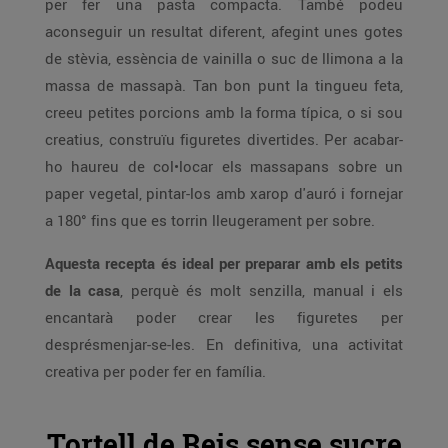
per fer una pasta compacta. També podeu
aconseguir un resultat diferent, afegint unes gotes
de stèvia, essència de vainilla o suc de llimona a la
massa de massapà. Tan bon punt la tingueu feta,
creeu petites porcions amb la forma típica, o si sou
creatius, construïu figuretes divertides. Per acabar-
ho haureu de col•locar els massapans sobre un
paper vegetal, pintar-los amb xarop d'auró i fornejar
a 180° fins que es torrin lleugerament per sobre.
Aquesta recepta és ideal per preparar amb els petits
de la casa
, perquè és molt senzilla, manual i els
encantarà poder crear les figuretes per
desprésmenjar-se-les. En definitiva, una activitat
creativa per poder fer en família.
Tortell de Reis sense sucre