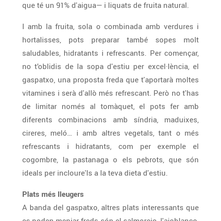
que té un 91% d'aigua— i liquats de fruita natural.
I amb la fruita, sola o combinada amb verdures i
hortalisses, pots preparar també sopes molt
saludables, hidratants i refrescants. Per començar,
no t’oblidis de la sopa d'estiu per excel·lència, el
gaspatxo, una proposta freda que t'aportarà moltes
vitamines i serà d'allò més refrescant. Però no t'has
de limitar només al tomàquet, el pots fer amb
diferents combinacions amb síndria, maduixes,
cireres, meló… i amb altres vegetals, tant o més
refrescants i hidratants, com per exemple el
cogombre, la pastanaga o els pebrots, que són
ideals per incloure'ls a la teva dieta d'estiu.
Plats més lleugers
A banda del gaspatxo, altres plats interessants que
es poden menjar freds són el salmorejo, l'ajoblanco,