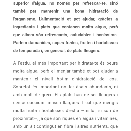
superior d'aigua, no només per refrescar-te, sinó
també per mantenir una bona hidratació de
l'organisme.
L’alimentació et pot ajudar, gràcies a
ingredients i plats que contenen molta aigua, però
que alhora són refrescants, saludables i boníssims.
Parlem d'amanides, sopes fredes, fruites i hortalisses
de temporada i, en general, de plats lleugers.
A l'estiu, el més important per hidratar-te és beure
molta aigua, però el menjar també et pot ajudar a
mantenir el nivell òptim d'hidratació del cos.
Sobretot és important no fer àpats abundants, ni
amb molt de greix. Els plats han de ser lleugers i
sense coccions massa llargues. I cal que mengis
molta fruita i hortalisses d’estiu —millor, si són de
proximitat—, ja que són riques en aigua i vitamines,
amb un alt contingut en fibra i altres nutrients, que