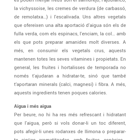
la vichyssoise, les cremes de verdura (de carbassó,
de remolatxa…) i l'escalivada. Uns altres vegetals
que ofereixen una alta aportació d'aigua són els de
fulla verda, com els espinacs, l'enciam, la col… amb
els que pots preparar amanides molt diverses. A
més, en consumir els vegetals crus, aquests
mantenen totes les seves vitamines i propietats. En
general, les fruites i hortalisses de temporada no
només t'ajudaran a hidratar-te, sinó que també
t’aportaran minerals (calci, magnesi) i fibra. A més,
aquests ingredients tenen poques calories.
Aigua i més aigua
Per beure, no hi ha res més refrescant i hidratant
que l'aigua, però si vols donar-li un toc diferent,
pots afegir-li unes rodanxes de llimona o preparar-
te aigües aromatitzades, amb fruites, espècies…