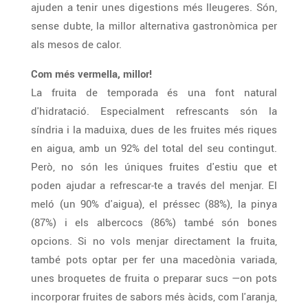
ajuden a tenir unes digestions més lleugeres. Són,
sense dubte, la millor alternativa gastronòmica per
als mesos de calor.
Com més vermella, millor!
La fruita de temporada és una font natural
d'hidratació. Especialment refrescants són la
síndria i la maduixa, dues de les fruites més riques
en aigua, amb un 92% del total del seu contingut.
Però, no són les úniques fruites d'estiu que et
poden ajudar a refrescar-te a través del menjar. El
meló (un 90% d'aigua), el préssec (88%), la pinya
(87%) i els albercocs (86%) també són bones
opcions. Si no vols menjar directament la fruita,
també pots optar per fer una macedònia variada,
unes broquetes de fruita o preparar sucs —on pots
incorporar fruites de sabors més àcids, com l'aranja,