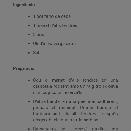
Ingredients
1 botifarró de ceba
1 manat d’alls tendres
2 ous
Oli d’oliva verge extra
Sal
Preparació
Cou el manat d’alls tendres en una
cassola a foc lent amb un raig d’oli d’oliva
i, un cop cuits, reserva’ls.
D’altra banda, en una paella antiadherent,
prepara el remenat. Primer barreja el
botifarró amb els alls tendres i després
afegeix-hi els ous batuts amb sal.
Remena-ho bé i deixa’l quallar uns