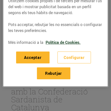
Utilitzem cookies pròpies i de tercers per mesurar l’ús
del web i mostrar publicitat basada en un perfil
segons els teus hàbits de navegació.
Pots acceptar, rebutjar les no essencials o configurar
les teves preferències.
Més informació a la
Política de Cookies.
Acceptar
Configurar
ACTUALITAT
Rebutjar
Renovem el conveni
amb la Confederació
Sardanista de
Catalunya