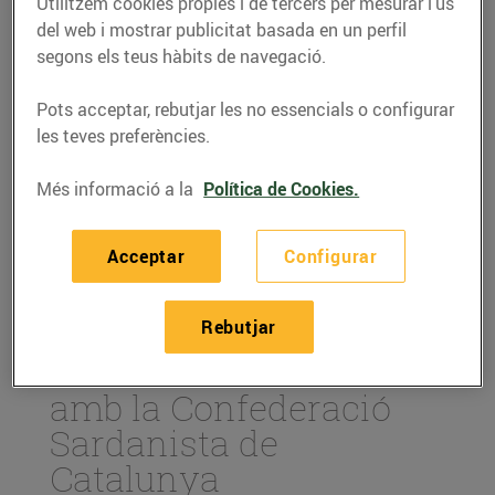
Utilitzem cookies pròpies i de tercers per mesurar l’ús
del web i mostrar publicitat basada en un perfil
segons els teus hàbits de navegació.
Pots acceptar, rebutjar les no essencials o configurar
les teves preferències.
Més informació a la
Política de Cookies.
Acceptar
Configurar
ACTUALITAT
Rebutjar
Renovem el conveni
amb la Confederació
Sardanista de
Catalunya