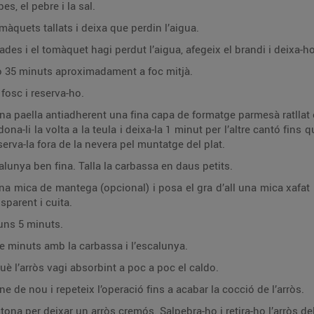
s, el pebre i la sal.
àquets tallats i deixa que perdin l’aigua.
ades i el tomàquet hagi perdut l’aigua, afegeix el brandi i deixa-h
ldo 35 minuts aproximadament a foc mitjà.
fosc i reserva-ho.
a paella antiadherent una fina capa de formatge parmesà ratllat e
dona-li la volta a la teula i deixa-la 1 minut per l’altre cantó fins
eserva-la fora de la nevera pel muntatge del plat.
calunya ben fina. Talla la carbassa en daus petits.
na mica de mantega (opcional) i posa el gra d’all una mica xafat 
sparent i cuita.
 uns 5 minuts.
de minuts amb la carbassa i l’escalunya.
è l’arròs vagi absorbint a poc a poc el caldo.
 de nou i repeteix l’operació fins a acabar la cocció de l’arròs.
ona per deixar un arròs cremós. Salpebra-ho i retira-ho l’arròs del