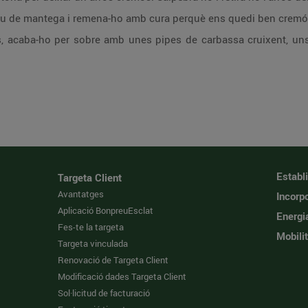
dau de mantega i remena-ho amb cura perquè ens quedi ben cremó
s, acaba-ho per sobre amb unes pipes de carbassa cruixent, uns
Establ
Targeta Client
Avantatges
Incorpo
Aplicació BonpreuEsclat
Energi
Fes-te la targeta
Mobilit
Targeta vinculada
Renovació de Targeta Client
Modificació dades Targeta Client
Sol·licitud de facturació