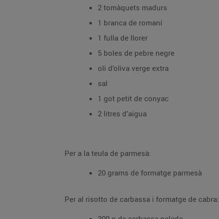
2 tomàquets madurs
1 branca de romaní
1 fulla de llorer
5 boles de pebre negre
oli d’oliva verge extra
sal
1 got petit de conyac
2 litres d’aigua
Per a la teula de parmesà:
20 grams de formatge parmesà
Per al risotto de carbassa i formatge de cabra:
300 g de carbassa pelada