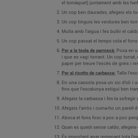
el tomàquet) juntament amb les herbe
Un cop ben daurades, afegeix els tom
Un cop tinguis les verdures ben torr
Mulla amb l’aigua i fes bullir el ca
Un cop passat el temps cola el fons 
Per a la teula de parmesà:
Posa en un
i que es vagi torrant. Un cop torrat, 
paper per treure l’excés de greix i r
Per al risotto de carbassa:
Talla l’es
En una cassola posa un xic d’oli i u
fins que l’escalunya estigui ben tran
Afegeix la carbassa i fes-la sofregir
Afegeix l’arròs i cuina-ho un parell 
Aboca el fons fosc a poc a poc perqu
Quan es quedi sense caldo, afegeix-ne
És important anar remenant tota l’est