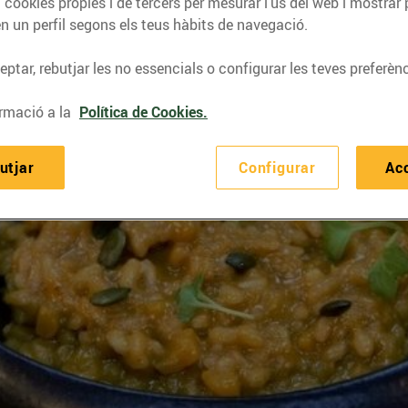
 cookies pròpies i de tercers per mesurar l’ús del web i mostrar 
n un perfil segons els teus hàbits de navegació.
ptar, rebutjar les no essencials o configurar les teves preferènc
rmació a la
Política de Cookies.
utjar
Configurar
Ac