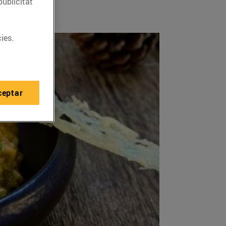
publicitat
ies.
ceptar