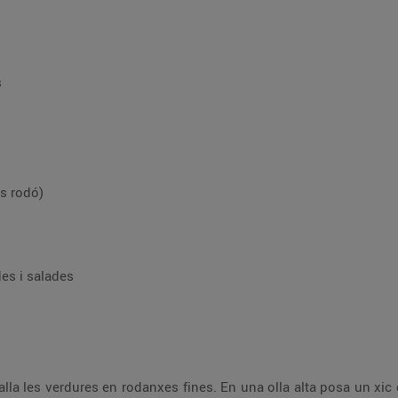
s
us rodó)
des i salades
alla les verdures en rodanxes fines. En una olla alta posa un xic