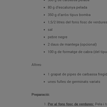
80 g d’escalunya pelada
350 g d’arròs tipus bomba
1,5/2 litres del fons fosc de verdure
sal
pebre negre
2 daus de mantega (opcional)
100 g de formatge de cabra (del tip
Altres:
1 grapat de pipes de carbassa fregi
unes fulles de germinats variats
Preparació:
Per al fons fosc de verdures:
Pela i t