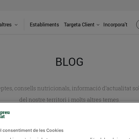
ltres
Establiments
Targeta Client
Incorpora't
BLOG
ceptes, consells nutricionals, informació d’actualitat
del nostre territori i molts altres temes.
TAT
CONSELLS I HÀBITS SALUDABLES
ENERGIA
GASTRONOMIA
l consentiment de les Cookies