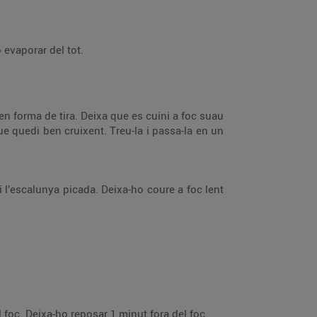
o evaporar del tot.
n forma de tira. Deixa que es cuini a foc suau
 que quedi ben cruixent. Treu-la i passa-la en un
i l’escalunya picada. Deixa-ho coure a foc lent
 foc. Deixa-ho reposar 1 minut fora del foc.