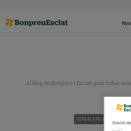
Nosa
Al blog de Bonpreu i Esclat, pots trobar re
TOTS ELS POSTS
ACTUALI
Gestió de