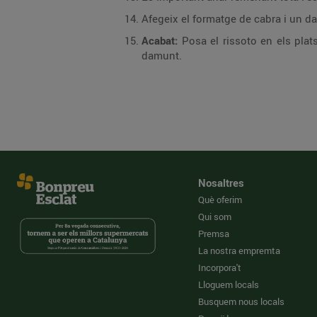
Afegeix el formatge de cabra i un 
Acabat:
Posa el rissoto en els plat
damunt.
Nosaltres
Què oferim
Qui som
Premsa
La nostra empremta
Incorpora't
Lloguem locals
Busquem nous locals