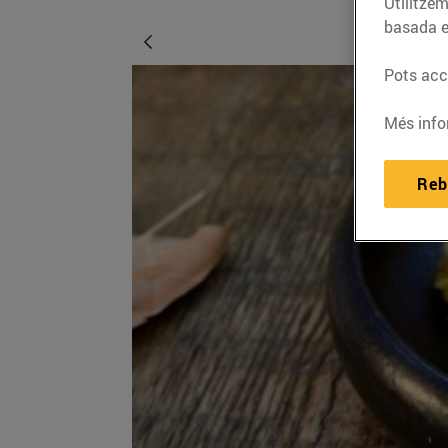
Utilitzem
basada e
Pots acce
Més info
Reb