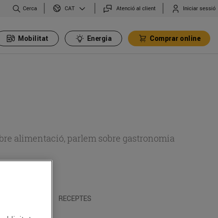
Cerca
Atenció al client
Iniciar sessió
CAT
Mobilitat
Energia
Comprar online
 sobre alimentació, parlem sobre gastronomia
 I TRADICIONS
RECEPTES