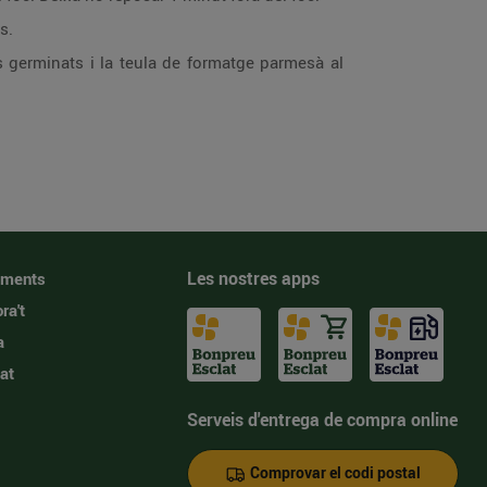
s.
 germinats i la teula de formatge parmesà al
Les nostres apps
iments
ra't
a
at
Serveis d'entrega de compra online
Comprovar el codi postal